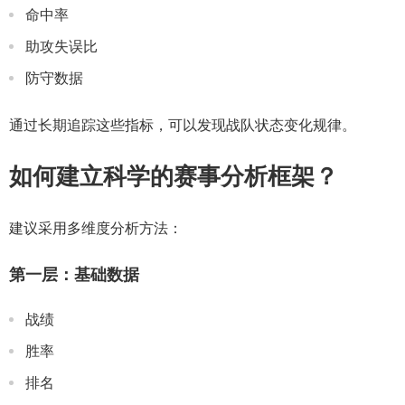
命中率
助攻失误比
防守数据
通过长期追踪这些指标，可以发现战队状态变化规律。
如何建立科学的赛事分析框架？
建议采用多维度分析方法：
第一层：基础数据
战绩
胜率
排名