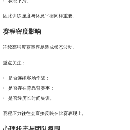
状态下滑。
因此训练强度与休息平衡同样重要。
赛程密度影响
连续高强度赛事容易造成状态波动。
重点关注：
是否连续客场作战；
是否存在背靠背赛事；
是否经历长时间集训。
赛程压力往往会直接反映在比赛表现上。
心理状态与团队氛围