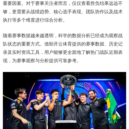
重要因素。对于赛事关注者而言，仅仅查看胜负结果远远不
够，更需要从战绩趋势、核心选手表现、团队协作以及战术
执行等多个维度进行综合分析。
随着赛事数据越来越透明，科学的数据分析已经成为观察战
队状态的重要方式。借助开云体育提供的赛事数据、历史记
录及实时资讯工具，用户能够更全面地了解热门战队近期表
现，为赛事观察与分析提供可靠参考。