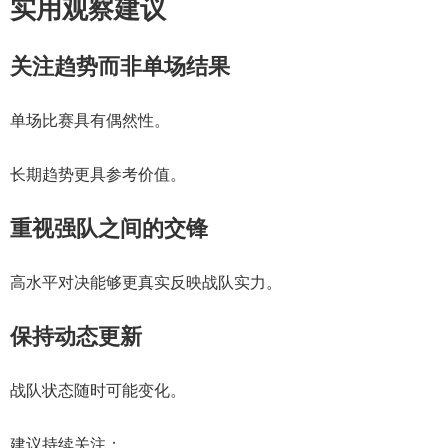
实用观察建议
关注趋势而非单场结果
单场比赛具有偶然性。
长期趋势更具参考价值。
重视强队之间的交锋
高水平对决能够更真实反映战队实力。
保持动态更新
战队状态随时可能变化。
建议持续关注：