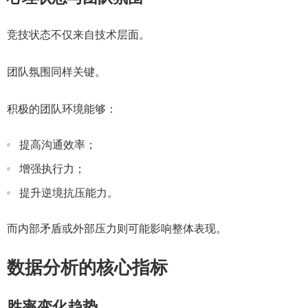
竞技状态不仅来自技术层面。
团队氛围同样关键。
积极的团队环境能够：
提高沟通效率；
增强执行力；
提升逆境抗压能力。
而内部矛盾或外部压力则可能影响整体表现。
数据分析的核心指标
胜率变化趋势