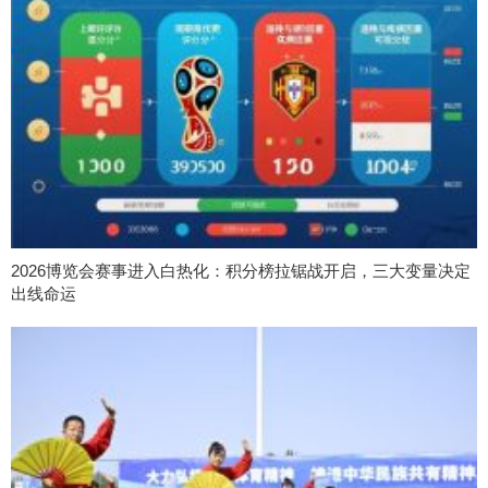
2026博览会赛事进入白热化：积分榜拉锯战开启，三大变量决定
出线命运