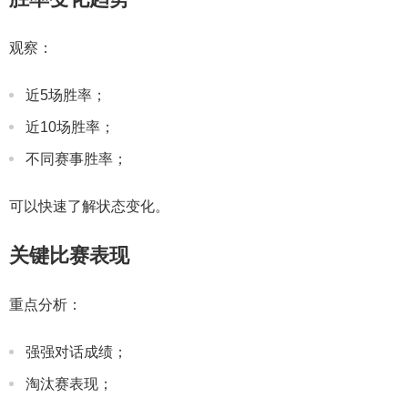
观察：
近5场胜率；
近10场胜率；
不同赛事胜率；
可以快速了解状态变化。
关键比赛表现
重点分析：
强强对话成绩；
淘汰赛表现；