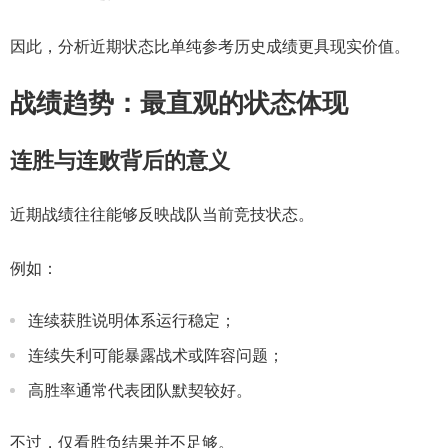
因此，分析近期状态比单纯参考历史成绩更具现实价值。
战绩趋势：最直观的状态体现
连胜与连败背后的意义
近期战绩往往能够反映战队当前竞技状态。
例如：
连续获胜说明体系运行稳定；
连续失利可能暴露战术或阵容问题；
高胜率通常代表团队默契较好。
不过，仅看胜负结果并不足够。