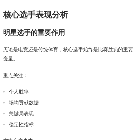
核心选手表现分析
明星选手的重要作用
无论是电竞还是传统体育，核心选手始终是比赛胜负的重要
变量。
重点关注：
个人胜率
场均贡献数据
关键局表现
稳定性指标