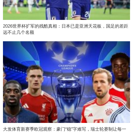
2026世界杯扩军的残酷真相：日本已是亚洲天花板，国足的差距
远不止几个名额
大发体育新赛季欧冠观察：豪门“稳”字难写，瑞士轮赛制让每一