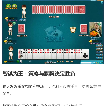
智谋为王：策略与默契决定胜负
在大发娱乐双扣的竞技场上，胜利不仅靠手气，更靠智慧与
配合。