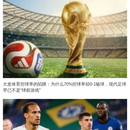
大发体育控球率的陷阱：为什么70%控球率却0-1输球，现代足球
早已不是“球权游戏”