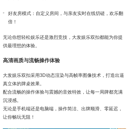
好友房模式：自定义房间，与亲友实时在线切磋，欢乐翻
倍！
无论你想轻松娱乐还是激烈竞技，大发娱乐双扣都能为你提
供最理想的体验。
高清画质与流畅操作体验
大发娱乐双扣采用3D动态渲染与高帧率图像技术，打造出逼
真立体的牌桌效果。
配合流畅的操作体验与震撼的音效特效，让每一局牌都充满
沉浸感。
无论是手机端还是电脑端，操作简洁、出牌顺滑、零延迟，
让你畅玩无阻！