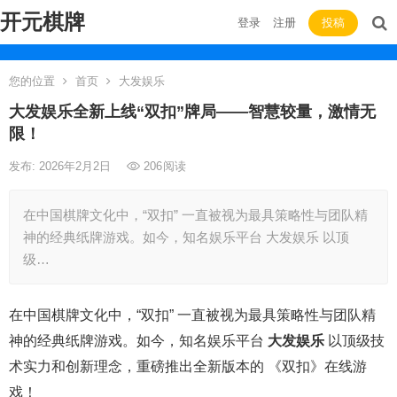
开元棋牌
登录
注册
投稿
您的位置
首页
大发娱乐
大发娱乐全新上线“双扣”牌局——智慧较量，激情无
限！
发布: 2026年2月2日
206
阅读
在中国棋牌文化中，“双扣” 一直被视为最具策略性与团队精
神的经典纸牌游戏。如今，知名娱乐平台 大发娱乐 以顶
级…
在中国棋牌文化中，“双扣” 一直被视为最具策略性与团队精
神的经典纸牌游戏。如今，知名娱乐平台
大发娱乐
以顶级技
术实力和创新理念，重磅推出全新版本的 《双扣》在线游
戏！