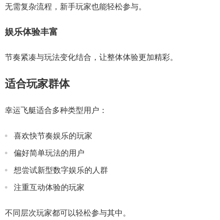
无需复杂流程，新手玩家也能轻松参与。
娱乐体验丰富
节奏紧凑与玩法变化结合，让整体体验更加精彩。
适合玩家群体
幸运飞艇适合多种类型用户：
喜欢快节奏娱乐的玩家
偏好简单玩法的用户
想尝试新型数字娱乐的人群
注重互动体验的玩家
不同层次玩家都可以轻松参与其中。