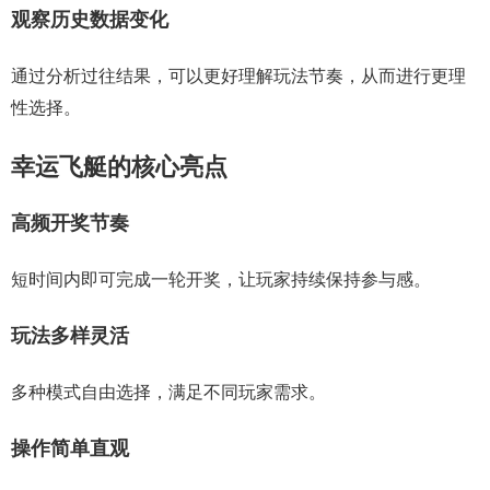
观察历史数据变化
通过分析过往结果，可以更好理解玩法节奏，从而进行更理
性选择。
幸运飞艇的核心亮点
高频开奖节奏
短时间内即可完成一轮开奖，让玩家持续保持参与感。
玩法多样灵活
多种模式自由选择，满足不同玩家需求。
操作简单直观