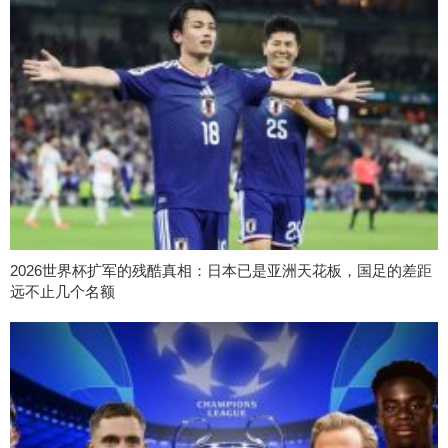
2026世界杯扩军的残酷真相：日本已是亚洲天花板，国足的差距
远不止几个名额