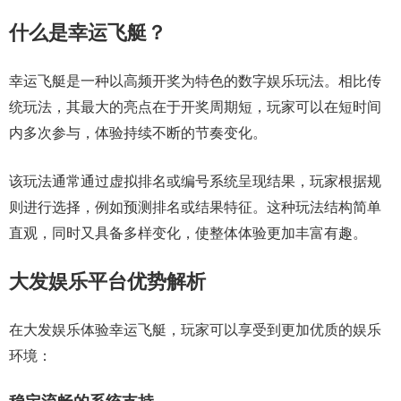
什么是幸运飞艇？
幸运飞艇是一种以高频开奖为特色的数字娱乐玩法。相比传
统玩法，其最大的亮点在于开奖周期短，玩家可以在短时间
内多次参与，体验持续不断的节奏变化。
该玩法通常通过虚拟排名或编号系统呈现结果，玩家根据规
则进行选择，例如预测排名或结果特征。这种玩法结构简单
直观，同时又具备多样变化，使整体体验更加丰富有趣。
大发娱乐平台优势解析
在大发娱乐体验幸运飞艇，玩家可以享受到更加优质的娱乐
环境：