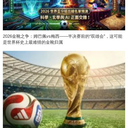
2026金靴之争：姆巴佩vs梅西——半决赛前的“双雄会”，这可能
是世界杯史上最难猜的金靴归属