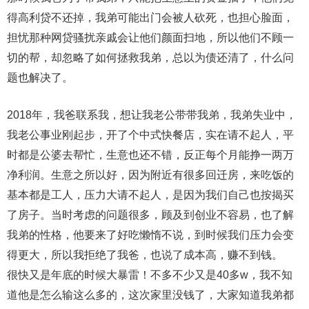
得高利贷不还掉，我弟可能出门会被人砍死，也担心脸面，
担忧那种网贷骚扰亲戚会让他们颜面扫地，所以他们不顾一
切的帮，却忽略了如何拯救我弟，总以为债还清了，什么问
题也解决了。
2018年，我爸联系我，想让我老公带带我弟，我弟失业中，
我老公事业刚起步，开了个中式快餐店，实在请不起人，平
时都是公婆去帮忙，生意也还不错，反正每个月能挣一两万
净利润。生意之所以好，因为附近有很多回迁房，来吃饭的
基本都是工人，压力大请不起人，是因为我们自己也按揭买
了房子。当时考虑的问题很多，顾及到创业不容易，也了解
我弟的性格，他要来了好吃懒惰不说，到时候我们压力会变
得更大，所以我拒绝了我爸，也说了成本高，赚不到钱。
很快又是年底的时候大暴雷！不多不少又是40多w，我不知
道他是怎么输这么多的，这次家里没钱了，大家知道我弟都