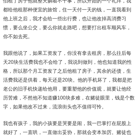
怕租了房子他就整天躺着不干事，所以开始的一个礼拜，我
都给他租那种便宜的旅馆，住一天付一天的钱，一直我看到
他上班之后，我才会给一些出行费，也让他改掉高消费习
惯，要么坐公交，要么你就走路吧，想要打出租车顺风车，
你不如去死。
我跟他说了，如果工资发了，你没有拿去租房，那么往后每
天20块生活费我也不会给了，我说到做到，他也知道我的性
格，所以那个月工资发了之后他租了房子，其余的还债，生
活费我还是供着，每天还是20块。他的手机坏了，我都是把
老公的旧手机快递给他用，要重塑他的价值观，就要让他经
历苦难，不然他不知道赚100块多难，在赌徒眼里，钱是个数
字，如果他改不过来，流浪街头也不值得可怜。
我也有孩子，我的小孩要是哭要是闹，我一巴掌打在屁股上
就好了，一直哄，一直做出妥协，那就会变本加厉。赌徒也