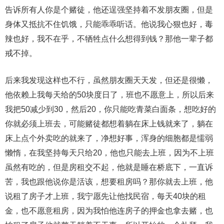
告诉所有人你是个赌徒，他还逞强坚持着不发朋友圈，但是
身体又抵抗不住饥饿，只能乖乖听话。他说我心狠也好，毒
辣也好，我不在乎，不牺牲点什么想得到钱？那他一辈子都
戒不掉。
后来我发现这样也不行，虽然朋友圈天天发，但还是很懒，
他依赖上我每天给的50块度日了，班也不愿意上，所以后来
我把50减少到30，然后20，你只能吃青菜白面条，想吃好的
你就必须上班去，可能赌徒都想着躺在床上钱就来了，躺在
床上点个外卖吃的就来了，净想好事，浑身的细胞都是懦弱
懒惰，在我坚持每天只给20，他也只能去上班，因为不上班
虽然有吃的，但是房租交不起，他就是睡在桥底下，一直诉
苦，我也跟他说你是活该，想要租房吗？那你就去上班，他
说租了房子才上班，我宁愿先让他找民宿，每天40块的租
金，也不愿意租房，因为我怕他连房子的押金也拿去赌，也