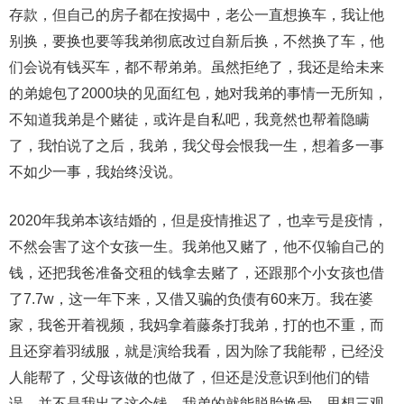
存款，但自己的房子都在按揭中，老公一直想换车，我让他
别换，要换也要等我弟彻底改过自新后换，不然换了车，他
们会说有钱买车，都不帮弟弟。虽然拒绝了，我还是给未来
的弟媳包了2000块的见面红包，她对我弟的事情一无所知，
不知道我弟是个赌徒，或许是自私吧，我竟然也帮着隐瞒
了，我怕说了之后，我弟，我父母会恨我一生，想着多一事
不如少一事，我始终没说。
2020年我弟本该结婚的，但是疫情推迟了，也幸亏是疫情，
不然会害了这个女孩一生。我弟他又赌了，他不仅输自己的
钱，还把我爸准备交租的钱拿去赌了，还跟那个小女孩也借
了7.7w，这一年下来，又借又骗的负债有60来万。我在婆
家，我爸开着视频，我妈拿着藤条打我弟，打的也不重，而
且还穿着羽绒服，就是演给我看，因为除了我能帮，已经没
人能帮了，父母该做的也做了，但还是没意识到他们的错
误，并不是我出了这个钱，我弟的就能脱胎换骨，思想三观