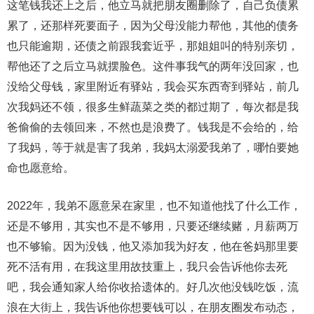
这笔钱我还上之后，他立马就把朋友圈删除了，自己负债累
累了，还那样死要面子，因为父母没能力帮他，其他的债务
也只能逾期，还债之前跟我套近乎，那姐姐叫的特别亲切，
帮他还了之后立马就摆脸色。这件事我气的两年没回家，也
没给父母钱，家里附近有驿站，我会买东西寄到驿站，前几
次我妈还不领，很多生鲜蔬菜之类的都过期了，每次都是我
爸偷偷的去领回来，不然也是浪费了。钱我是不会给的，给
了我妈，等于就是害了我弟，我妈太溺爱我弟了，哪怕要她
命也愿意给。
2022年，我弟不愿意呆在家里，也不知道他找了什么工作，
还是不够用，其实也不是不够用，只要还继续赌，月薪两万
也不够输。因为没钱，他又添加我为好友，他在爸妈那里要
死不活有用，在我这里用故技重上，我只会告诉他你去死
吧，我会通知家人给你收拾遗体的。好几次他没钱吃饭，流
浪在大街上，我告诉他你想要钱可以，在朋友圈发布动态，