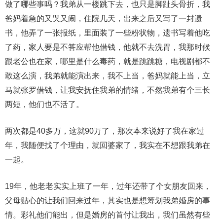
做了哪些事吗？我弟从一楼跳下去，也只是脚趾头骨折，我
爸妈着急的又哭又闹，住院几天，出来之后又写了一封遗
书，他弄了一张报纸，里面装了一些粉状物，遗书写着他吃
了药，家人要是不答应帮他借钱，他就不去洗胃，我那时候
跟老公也在家，哪里是什么毒药，就是跳跳糖，电视剧都不
敢这么演，我弟就能演出来，我不上当，爸妈就能上当，立
马就张罗借钱，让我安抚住我弟的情绪，不然我弟有个三长
两短，他们也不活了。
两次都是40多万，这就90万了，那次本来说好了我在家过
年，我随便找了个理由，就回婆家了，我实在不想跟我弟在
一起。
19年，他老老实实上班了一年，过年还带了个女朋友回来，
父母贴心的让我们回来过年，其实也是想筹划我弟婚房的事
情。彩礼他们能出，但是婚房的首付让我出，我们虽然有些