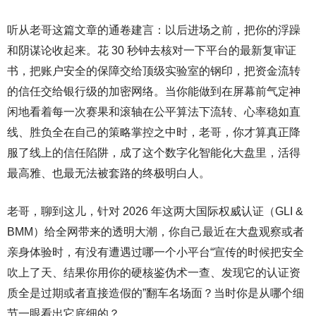
听从老哥这篇文章的通卷建言：以后进场之前，把你的浮躁
和阴谋论收起来。花 30 秒钟去核对一下平台的最新复审证
书，把账户安全的保障交给顶级实验室的钢印，把资金流转
的信任交给银行级的加密网络。当你能做到在屏幕前气定神
闲地看着每一次赛果和滚轴在公平算法下流转、心率稳如直
线、胜负全在自己的策略掌控之中时，老哥，你才算真正降
服了线上的信任陷阱，成了这个数字化智能化大盘里，活得
最高雅、也最无法被套路的终极明白人。
老哥，聊到这儿，针对 2026 年这两大国际权威认证（GLI &
BMM）给全网带来的透明大潮，你自己最近在大盘观察或者
亲身体验时，有没有遭遇过哪一个小平台“宣传的时候把安全
吹上了天、结果你用你的硬核鉴伪术一查、发现它的认证资
质全是过期或者直接造假的”翻车名场面？当时你是从哪个细
节一眼看出它底细的？