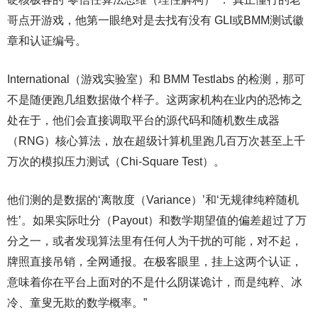
哥点开游戏，他第一眼绝对是去找有没有 GLI或BMM测试徽
章和认证编号。
International（游戏实验室）和 BMM Testlabs 的检测，那可
不是随便跑几组数据做个样子。这两家机构在业内的恐怖之
处在于，他们会直接调取平台的源代码和随机数生成器
（RNG）核心算法，放在超级计算机里跑几百万次甚至上千
万次的模拟压力测试（Chi-Square Test）。
他们测的是数据的‘离散度（Variance）’和‘无规律纯粹随机
性’。如果实际吐分（Payout）和数学期望值的偏差超过了万
分之一，或者发现算法里有任何人为干扰的可能，对不起，
牌照直接吊销，全网通报。在极客眼里，挂上这两个认证，
意味着你在平台上面对的不是什么阴谋诡计，而是纯粹、冰
冷、童叟无欺的数学概率。”