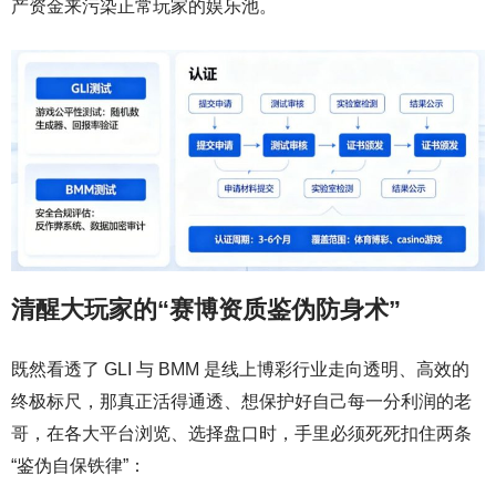
产资金来污染正常玩家的娱乐池。
清醒大玩家的“赛博资质鉴伪防身术”
既然看透了 GLI 与 BMM 是线上博彩行业走向透明、高效的
终极标尺，那真正活得通透、想保护好自己每一分利润的老
哥，在各大平台浏览、选择盘口时，手里必须死死扣住两条
“鉴伪自保铁律”：