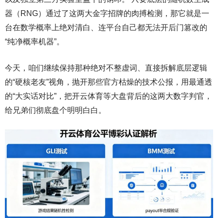
器（RNG）通过了这两大金字招牌的肉搏检测，那它就是一
台在数学概率上绝对清白、连平台自己都无法开后门篡改的
“纯净概率机器”。
今天，咱们继续保持那种绝对不整虚词、直接拆解底层逻辑
的“硬核老友”视角，抛开那些官方枯燥的技术公报，用最通透
的“大实话对比”，把开云体育等大盘背后的这两大数字判官，
给兄弟们彻底盘个明明白白。