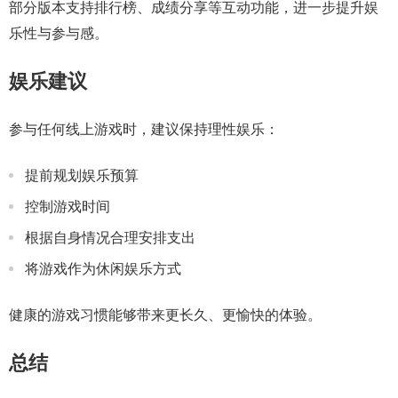
部分版本支持排行榜、成绩分享等互动功能，进一步提升娱
乐性与参与感。
娱乐建议
参与任何线上游戏时，建议保持理性娱乐：
提前规划娱乐预算
控制游戏时间
根据自身情况合理安排支出
将游戏作为休闲娱乐方式
健康的游戏习惯能够带来更长久、更愉快的体验。
总结