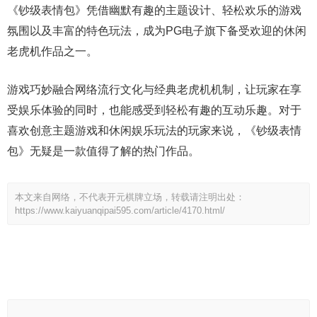
《钞级表情包》凭借幽默有趣的主题设计、轻松欢乐的游戏
氛围以及丰富的特色玩法，成为PG电子旗下备受欢迎的休闲
老虎机作品之一。
游戏巧妙融合网络流行文化与经典老虎机机制，让玩家在享
受娱乐体验的同时，也能感受到轻松有趣的互动乐趣。对于
喜欢创意主题游戏和休闲娱乐玩法的玩家来说，《钞级表情
包》无疑是一款值得了解的热门作品。
本文来自网络，不代表开元棋牌立场，转载请注明出处：
https://www.kaiyuanqipai595.com/article/4170.html/