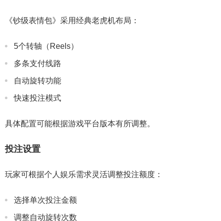
《钞级表情包》采用经典老虎机布局：
5个转轴（Reels）
多条支付线路
自动旋转功能
快速投注模式
具体配置可能根据游戏平台版本有所调整。
投注设置
玩家可根据个人娱乐需求灵活调整投注额度：
选择单次投注金额
调整自动旋转次数