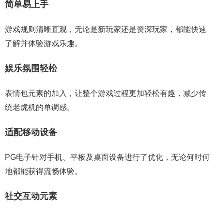
简单易上手
游戏规则清晰直观，无论是新玩家还是资深玩家，都能快速
了解并体验游戏乐趣。
娱乐氛围轻松
表情包元素的加入，让整个游戏过程更加轻松有趣，减少传
统老虎机的单调感。
适配移动设备
PG电子针对手机、平板及桌面设备进行了优化，无论何时何
地都能获得流畅体验。
社交互动元素