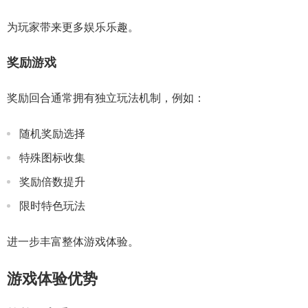
为玩家带来更多娱乐乐趣。
奖励游戏
奖励回合通常拥有独立玩法机制，例如：
随机奖励选择
特殊图标收集
奖励倍数提升
限时特色玩法
进一步丰富整体游戏体验。
游戏体验优势