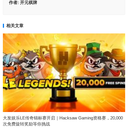
作者:
开元棋牌
相关文章
大发娱乐LE传奇锦标赛开启｜Hacksaw Gaming资格赛，20,000
次免费旋转奖励等你挑战