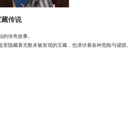
宝藏传说
知的传奇故事。
这里隐藏着无数未被发现的宝藏，也潜伏着各种危险与谜团。