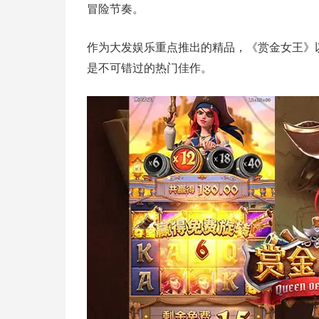
冒险节奏。
作为
大发娱乐
重点推出的精品，《赏金女王》
是不可错过的热门佳作。