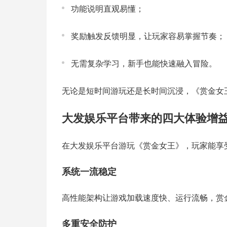
功能说明直观易懂；
奖励触发反馈明显，让玩家容易掌握节奏；
无需复杂学习，新手也能快速融入冒险。
无论是短时间游玩还是长时间沉浸，《赏金女
大发娱乐
平台带来的四大体验增
在
大发娱乐
平台游玩《赏金女王》，玩家能享
系统一流稳定
高性能架构让游戏加载速度快、运行流畅，赏
多重安全防护