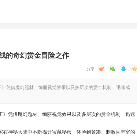
线的奇幻赏金冒险之作
王》凭借魔幻题材、绚丽视觉效果以及多层次的赏金机制，迅速成
王》凭借魔幻题材、绚丽视觉效果以及多层次的赏金机制，迅速
家在神秘大陆中不断揭开宝藏秘密，体验到紧凑、刺激且丰富的