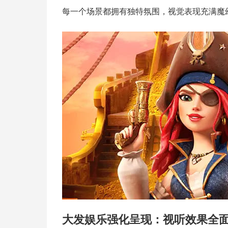
每一个场景都拥有独特氛围，视觉表现充满魔
大发娱乐
强化呈现：视听效果全