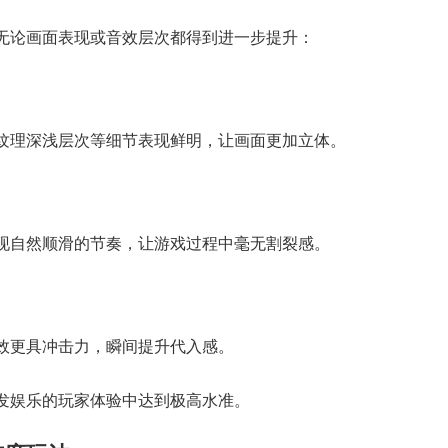
无论画面表现或音效层次都得到进一步提升：
纹理深浅层次等细节表现鲜明，让画面更加立体。
现自然顺滑的节奏，让游戏过程中毫无割裂感。
效更具冲击力，瞬间提升代入感。
发娱乐
的玩家体验中达到极高水准。