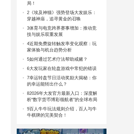
局！
2
《埃及神猫》强势登场大发娱乐：
穿越神庙，追寻黄金的召唤
3
体育与电竞跨界赛事增加：推动竞
技与娱乐双重发展
4
近期免费旋转触发率变化观察：玩
家体验与机台趋势分析
5
如何通过艺术疗法帮助戒赌？
6
大发玩家在轮盘游戏中常犯的错误
7
幸运转盘节日活动奖励大揭秘：你
的幸运能转出什么？
8
2026年大发官方最新入口：深度解
析“数字货币博彩领航者”的全球布局
9
百人牛牛玩法规则介绍，百人与牛
牛棋牌的完美契合！