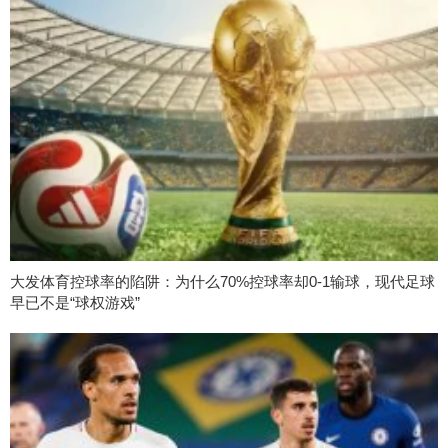
大发体育控球率的陷阱：为什么70%控球率却0-1输球，现代足球
早已不是“球权游戏”