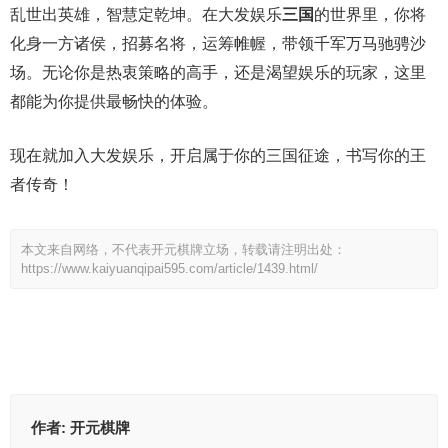
乱世出英雄，智慧定乾坤。在
大发娱乐
三国
的世界里，你将
化身一方诸侯，招募名将，运筹帷幄，带领千军万马驰骋沙
场。无论你是热衷策略的高手，还是渴望娱乐的玩家，这里
都能为你提供最畅快的体验。
现在就加入
大发娱乐
，开启属于你的三国征途，书写你的王
者传奇！
本文来自网络，不代表开元棋牌立场，转载请注明出处：
https://www.kaiyuanqipai595.com/article/1439.html/
作者:
开元棋牌