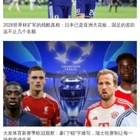
2026世界杯扩军的残酷真相：日本已是亚洲天花板，国足的差距
远不止几个名额
大发体育新赛季欧冠观察：豪门“稳”字难写，瑞士轮赛制让每一
场都变成生死