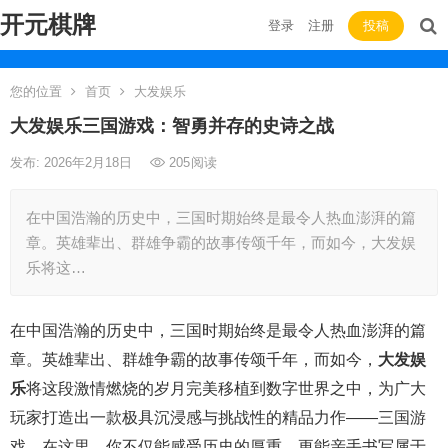
开元棋牌
登录
注册
投稿
您的位置
首页
大发娱乐
大发娱乐三国游戏：智勇并存的史诗之战
发布: 2026年2月18日
205
阅读
在中国浩瀚的历史中，三国时期始终是最令人热血澎湃的篇
章。英雄辈出、群雄争霸的故事传颂千年，而如今，大发娱
乐将这…
在中国浩瀚的历史中，三国时期始终是最令人热血澎湃的篇
章。英雄辈出、群雄争霸的故事传颂千年，而如今，
大发娱
乐
将这段激情燃烧的岁月完美移植到数字世界之中，为广大
玩家打造出一款极具沉浸感与挑战性的精品力作——三国游
戏。在这里，你不仅能感受历史的厚重，更能亲手书写属于