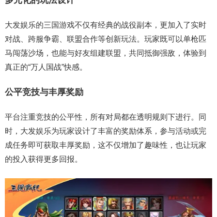
大发娱乐
的三国游戏不仅有经典的战役副本，更加入了实时
对战、跨服争霸、联盟合作等创新玩法。玩家既可以单枪匹
马闯荡沙场，也能与好友组建联盟，共同抵御强敌，体验到
真正的“万人国战”快感。
公平竞技与丰厚奖励
平台注重竞技的公平性，所有对局都在透明规则下进行。同
时，
大发娱乐
为玩家设计了丰富的奖励体系，参与活动或完
成任务即可获取丰厚奖励，这不仅增加了趣味性，也让玩家
的投入获得更多回报。