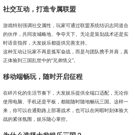
社交互动，打造专属联盟
游戏特别强调社交属性，玩家可通过联盟系统结识志同道合
的伙伴，共同攻城略地、争夺天下。无论是策划战术还是实
时语音指挥，
大发娱乐
都提供完善支持。
这种互动让玩家不再是孤军奋战，而是与团队携手并肩，真
正体验到三国乱世中的“兄弟情义”。
移动端畅玩，随时开启征程
在碎片化的生活节奏下，
大发娱乐
提供全端口适配，无论你
使用电脑、手机还是平板，都能随时随地畅玩三国。这样一
来，你可以在通勤路上部署战术，也可以在闲暇时刻体验大
战的紧张氛围，娱乐随心掌控。