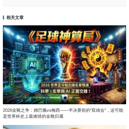
相关文章
2026金靴之争：姆巴佩vs梅西——半决赛前的“双雄会”，这可能
是世界杯史上最难猜的金靴归属