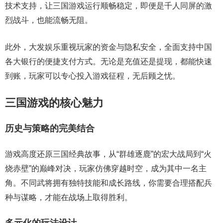
技术支持，让三国游戏运行顺畅稳定，即便是千人同屏的激
烈战斗，也能流畅无阻。
此外，
大发娱乐
重视玩家的资金与隐私安全，全面支持中国
各大银行的便捷支付方式。无论是充值还是提现，都能快速
到账，玩家可以专心投入游戏征程，无后顾之忧。
三国游戏的核心魅力
历史与策略的完美结合
游戏高度还原三国经典故事，从“群雄逐鹿”的宏大战局到“火
烧赤壁”的巅峰对决，玩家仿佛穿越时空，成为其中一名主
角。不同武将拥有独特技能和成长路线，你需要合理搭配兵
种与谋略，才能在战场上取得胜利。
多元化的玩法设计