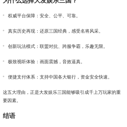
为什么选择
大发娱乐
三国？
权威平台保障：安全、公平、可靠。
真实历史再现：还原三国经典，感受名将风采。
创新玩法模式：联盟对抗、跨服争霸，乐趣无限。
极致视听体验：画面震撼，音效逼真。
便捷支付体系：支持中国各大银行，资金安全快速。
这五大理由，正是
大发娱乐
三国能够吸引成千上万玩家的重
要因素。
结语