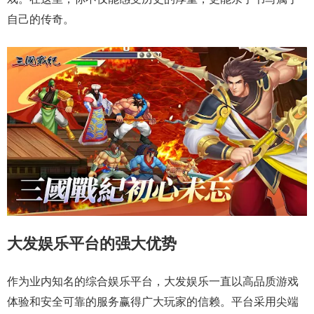
自己的传奇。
大发娱乐
平台的强大优势
作为业内知名的综合娱乐平台，
大发娱乐
一直以高品质游戏
体验和安全可靠的服务赢得广大玩家的信赖。平台采用尖端