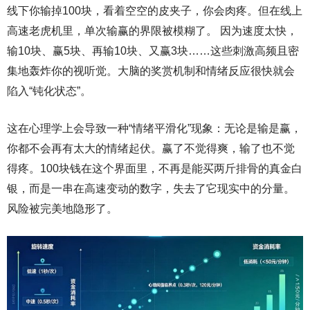
线下你输掉100块，看着空空的皮夹子，你会肉疼。但在线上
高速老虎机里，单次输赢的界限被模糊了。 因为速度太快，
输10块、赢5块、再输10块、又赢3块……这些刺激高频且密
集地轰炸你的视听觉。大脑的奖赏机制和情绪反应很快就会
陷入“钝化状态”。
这在心理学上会导致一种“情绪平滑化”现象：无论是输是赢，
你都不会再有太大的情绪起伏。赢了不觉得爽，输了也不觉
得疼。100块钱在这个界面里，不再是能买两斤排骨的真金白
银，而是一串在高速变动的数字，失去了它现实中的分量。
风险被完美地隐形了。