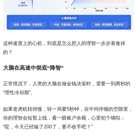
这种速度上的心机，到底是怎么把人的理智一步步蚕食掉
的？
大脑在高速中彻底“降智”
正常情况下，人类的大脑在做金钱决策时，需要一到两秒的
“理性冷却期”。
如果老虎机转得慢，转一局要5秒钟，在中间停顿的空隙里，
你的理智会短暂上线，看一眼账户余额，心里犯个嘀咕：
“哎，今天已经输了200了，要不收手吧？”