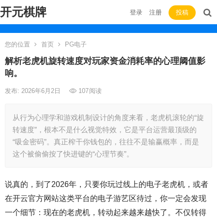
开元棋牌
登录
注册
投稿
您的位置
首页
PG电子
解析老虎机旋转速度对玩家资金消耗率的心理阈值影
响。
发布: 2026年6月2日
107
阅读
从行为心理学和游戏机制设计的角度来看，老虎机滚轮的“旋
转速度”，根本不是什么视觉特效，它是平台运营最顶级的
“吸金密码”。真正榨干你钱包的，往往不是输赢概率，而是
这个被偷偷按了快进键的“心理节奏”。
说真的，到了2026年，只要你玩过线上的电子老虎机，或者
在开云官方网站这类平台的电子游艺区待过，你一定会发现
一个细节：
现在的老虎机，转动起来越来越快了。不仅转得