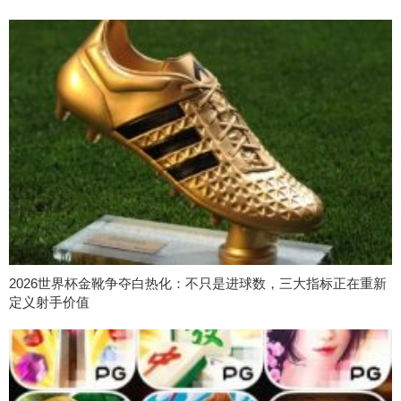
2026世界杯金靴争夺白热化：不只是进球数，三大指标正在重新
定义射手价值