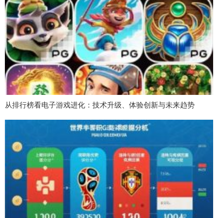
从排行榜看电子游戏进化：技术升级、体验创新与未来趋势