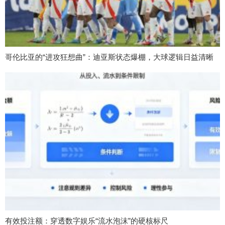
哥伦比亚的“进攻狂想曲”：迪亚斯状态爆棚，大球逻辑日益清晰
有效投注额：穿透数字娱乐“流水泡沫”的硬核标尺