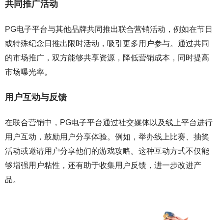
共同推广活动
PG电子平台与其他品牌共同推出联合营销活动，例如在节日
或特殊纪念日推出限时活动，吸引更多用户参与。通过共同
的市场推广，双方能够共享资源，降低营销成本，同时提高
市场曝光率。
用户互动与反馈
在联合营销中，PG电子平台通过社交媒体以及线上平台进行
用户互动，鼓励用户分享体验。例如，举办线上比赛、抽奖
活动或邀请用户分享他们的游戏攻略。这种互动方式不仅能
够增强用户粘性，还有助于收集用户反馈，进一步改进产
品。