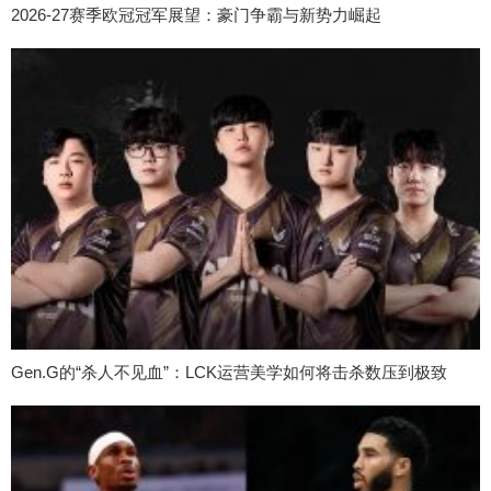
2026-27赛季欧冠冠军展望：豪门争霸与新势力崛起
Gen.G的“杀人不见血”：LCK运营美学如何将击杀数压到极致