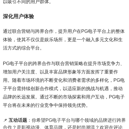
以吸引不同的用户群体。
深化用户体验
通过联合营销与跨界合作，提升用户在PG电子平台上的整体
体验，使其不仅仅是娱乐场所，更是一个融入多元文化和生
活方式的综合平台。
PG电子平台的跨界合作与联合营销策略在提升市场竞争力、
增加用户关注度、以及丰富品牌形象等方面发挥了重要作
用。随着市场环境的不断变化和消费者需求的多样化，PG电
子平台需持续创新合作模式，以适应新的挑战与机遇，推动
品牌的长远发展。通过不断的市场探索和用户互动，PG电子
平台将在未来的行业竞争中保持领先优势。
📌
互动话题
：你希望PG电子平台与哪个领域的品牌进行跨界
合作？是影视动漫、体育品牌，还是时尚潮流？欢迎在评论