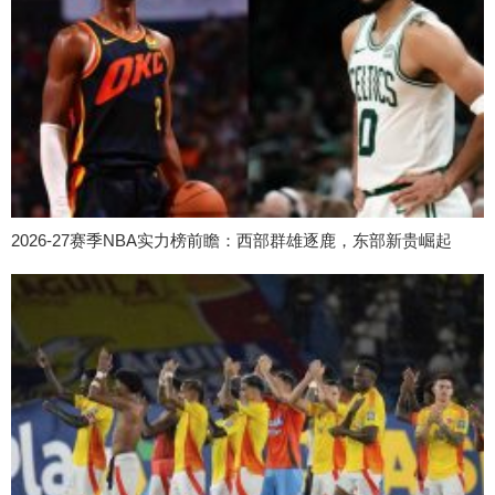
2026-27赛季NBA实力榜前瞻：西部群雄逐鹿，东部新贵崛起