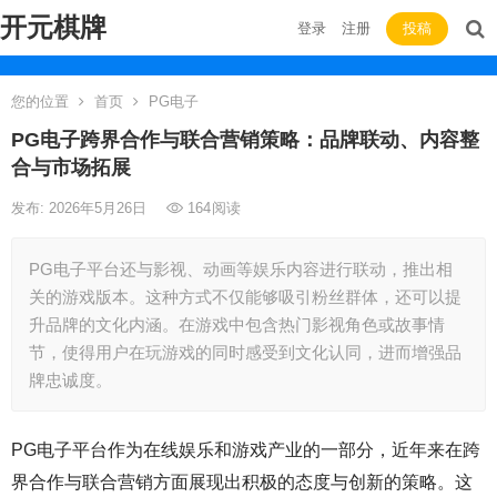
开元棋牌
登录
注册
投稿
您的位置
首页
PG电子
PG电子跨界合作与联合营销策略：品牌联动、内容整
合与市场拓展
发布: 2026年5月26日
164
阅读
PG电子平台还与影视、动画等娱乐内容进行联动，推出相
关的游戏版本。这种方式不仅能够吸引粉丝群体，还可以提
升品牌的文化内涵。在游戏中包含热门影视角色或故事情
节，使得用户在玩游戏的同时感受到文化认同，进而增强品
牌忠诚度。
PG电子平台作为在线娱乐和游戏产业的一部分，近年来在跨
界合作与联合营销方面展现出积极的态度与创新的策略。这