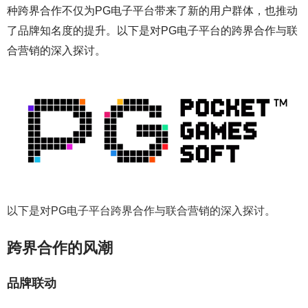
种跨界合作不仅为PG电子平台带来了新的用户群体，也推动
了品牌知名度的提升。以下是对PG电子平台的跨界合作与联
合营销的深入探讨。
以下是对PG电子平台跨界合作与联合营销的深入探讨。
跨界合作的风潮
品牌联动