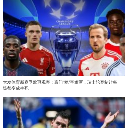
大发体育新赛季欧冠观察：豪门“稳”字难写，瑞士轮赛制让每一
场都变成生死