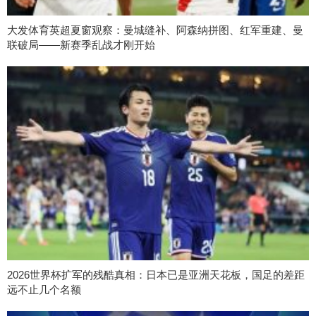
大发体育英超夏窗观察：曼城缝补、阿森纳拼图、红军重建、曼
联破局——新赛季乱战才刚开始
2026世界杯扩军的残酷真相：日本已是亚洲天花板，国足的差距
远不止几个名额