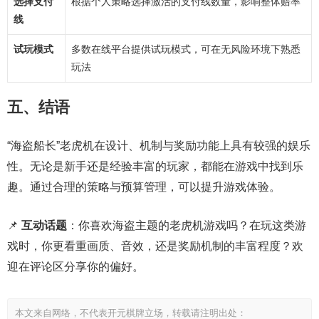
选择支付
根据个人策略选择激活的支付线数量，影响整体赔率
线
试玩模式
多数在线平台提供试玩模式，可在无风险环境下熟悉
玩法
五、结语
“海盗船长”老虎机在设计、机制与奖励功能上具有较强的娱乐
性。无论是新手还是经验丰富的玩家，都能在游戏中找到乐
趣。通过合理的策略与预算管理，可以提升游戏体验。
📌
互动话题
：你喜欢海盗主题的老虎机游戏吗？在玩这类游
戏时，你更看重画质、音效，还是奖励机制的丰富程度？欢
迎在评论区分享你的偏好。
本文来自网络，不代表开元棋牌立场，转载请注明出处：