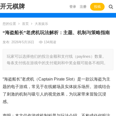
开元棋牌
登录
注册
投稿
您的位置
首页
大发娱乐
“海盗船长”老虎机玩法解析：主题、机制与策略指南
发布: 2026年5月16日
134
阅读
玩家可以选择他们的投注金额和支付线（paylines）数量。
每条支付线在游戏中的支付规则和中奖金额可能各不相同。
“海盗船长”老虎机（Captain Pirate Slot）是一款以海盗为主
题的电子游戏，常见于在线赌场及实体娱乐场所。游戏结合
了刺激的机制与吸引人的视觉效果，为玩家带来冒险沉浸
感。
声明
：本文仅作游戏机制科普与玩法介绍，不构成任何投注