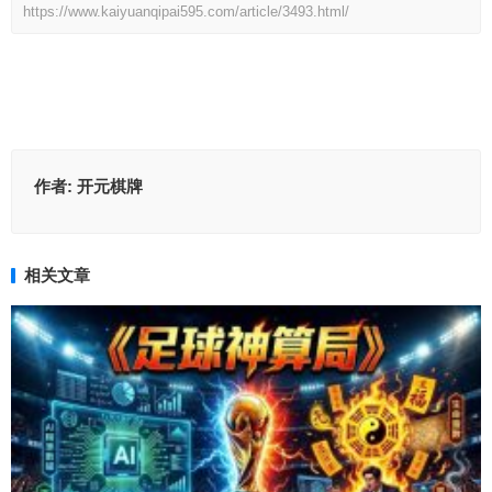
https://www.kaiyuanqipai595.com/article/3493.html/
作者:
开元棋牌
相关文章