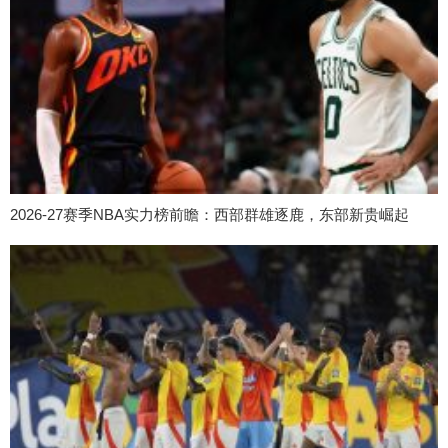
2026-27赛季NBA实力榜前瞻：西部群雄逐鹿，东部新贵崛起