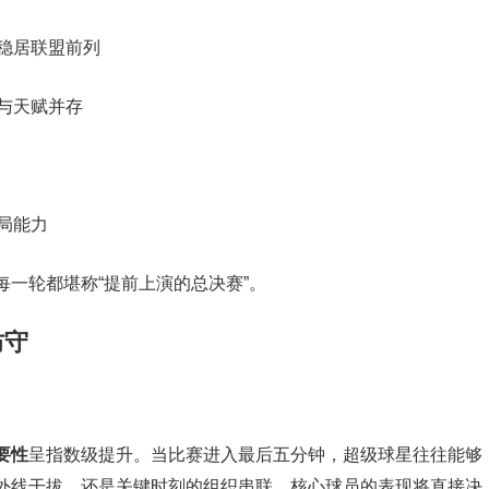
稳居联盟前列
与天赋并存
局能力
一轮都堪称“提前上演的总决赛”。
防守
要性
呈指数级提升。当比赛进入最后五分钟，超级球星往往能够
外线干拔，还是关键时刻的组织串联，核心球员的表现将直接决