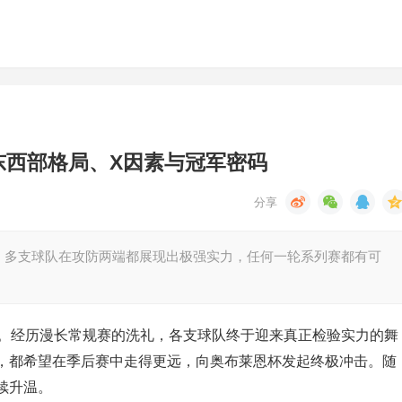
：东西部格局、X因素与冠军密码
，多支球队在攻防两端都展现出极强实力，任何一轮系列赛都有可
事。经历漫长常规赛的洗礼，各支球队终于迎来真正检验实力的舞
，都希望在季后赛中走得更远，向奥布莱恩杯发起终极冲击。随
续升温。