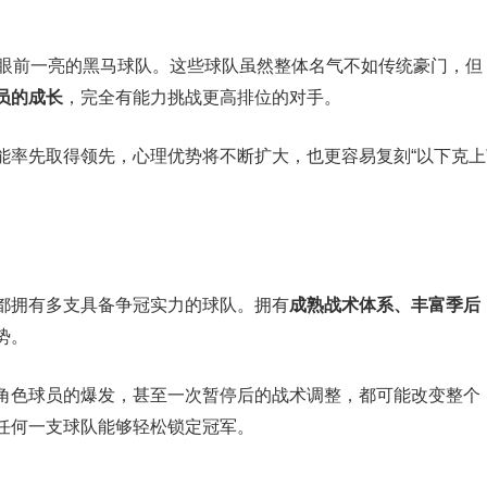
人眼前一亮的黑马球队。这些球队虽然整体名气不如传统豪门，但
员的成长
，完全有能力挑战更高排位的对手。
能率先取得领先，心理优势将不断扩大，也更容易复刻“以下克上
都拥有多支具备争冠实力的球队。拥有
成熟战术体系、丰富季后
势。
角色球员的爆发，甚至一次暂停后的战术调整，都可能改变整个
任何一支球队能够轻松锁定冠军。