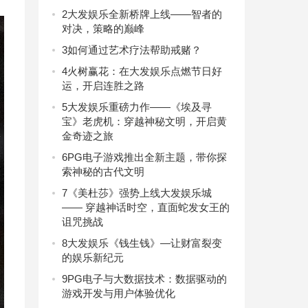
2
大发娱乐全新桥牌上线——智者的
对决，策略的巅峰
3
如何通过艺术疗法帮助戒赌？
4
火树赢花：在大发娱乐点燃节日好
运，开启连胜之路
5
大发娱乐重磅力作——《埃及寻
宝》老虎机：穿越神秘文明，开启黄
金奇迹之旅
6
PG电子游戏推出全新主题，带你探
索神秘的古代文明
7
《美杜莎》强势上线大发娱乐城
—— 穿越神话时空，直面蛇发女王的
诅咒挑战
8
大发娱乐《钱生钱》—让财富裂变
的娱乐新纪元
9
PG电子与大数据技术：数据驱动的
游戏开发与用户体验优化