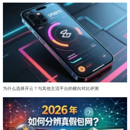
为什么选择开云？与其他主流平台的横向对比评测