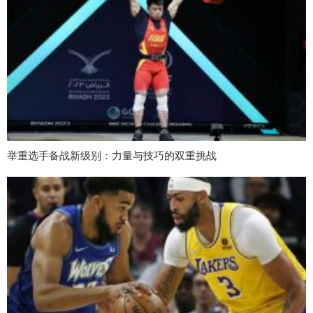
举重选手备战新级别：力量与技巧的双重挑战