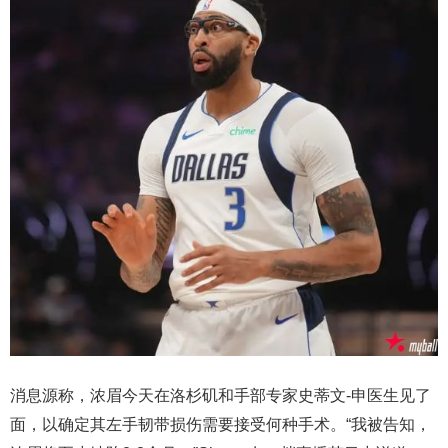
消息源称，浓眉今天在洛杉矶和手部专家史蒂文-申医生见了
面，以确定其左手韧带损伤需要接受何种手术。“我被告知，