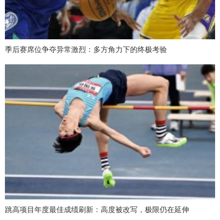
季后赛席位争夺异常激烈：多方角力下的终极考验
跳高项目年度最佳成绩刷新：高度被改写，极限仍在延伸