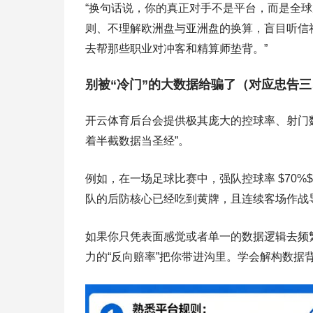
“换句话说，你的真正对手不是平台，而是全
则、不理解欧洲盘与亚洲盘的换算，盲目听信社
去帮那些职业对冲客和精算师垫背。”
别被“冷门”的大数据给骗了（对应忠告
开云体育后台会提供极其庞大的控球率、射门数
着半截数据当圣经”。
例如，在一场足球比赛中，强队控球率
$70%$
队的后防核心已经吃到黄牌，且连续客场作战
如果你只凭表面感觉或者单一的数据逻辑去频
力的“反向赔率”把你带进沟里。学会解构数据