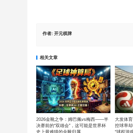
作者:
开元棋牌
相关文章
2026金靴之争：姆巴佩vs梅西——半
大发体育
决赛前的“双雄会”，这可能是世界杯
控球率却
史上最难猜的金靴归属
“球权游戏