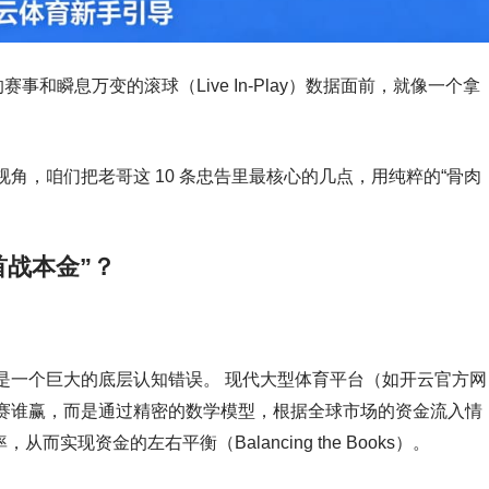
事和瞬息万变的滚球（Live In-Play）数据面前，就像一个拿
角，咱们把老哥这 10 条忠告里最核心的几点，用纯粹的“骨肉
首战本金”？
是一个巨大的底层认知错误。 现代大型体育平台（如开云官方网
赛谁赢，而是通过精密的数学模型，根据全球市场的资金流入情
赔率，从而实现资金的左右平衡（Balancing the Books）。