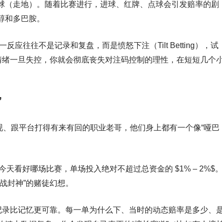
球（走地）。随着比赛进行，进球、红牌、点球会引发赔率的剧
醇和多巴胺。
反应往往不是记录和复盘，而是愤怒下注（Tilt Betting），试
种情绪一旦失控，你就会彻底丧失对注码控制的理性，在短短几个
”
提现、跟平台打得有来有回的职业老哥，他们身上都有一个像“哑巴
）：无论今天看好哪场比赛，单场投入绝对不超过总资金的
$1% – 2%$
战封神”的赌徒幻想。
，记录比记忆更可靠。每一单为什么下、当时的动态赔率是多少、