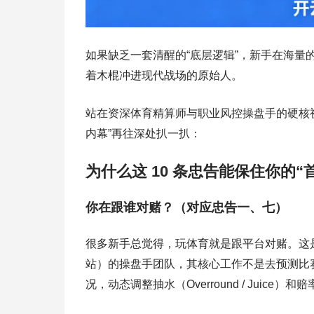
如果缺乏一套清醒的“底层逻辑”，新手在海量的赛
着木棍冲进现代战场的原始人。
站在资深体育精算师与职业风控操盘手的硬核视
内幕”再往深处扒一扒：
为什么这 10 条忠告能保住你的“
你在跟谁对赌？（对应忠告一、七）
很多新手总觉得，玩体育就是跟平台对赌。这
站）的操盘手团队，其核心工作不是去预测比
况，动态调整抽水（Overround / Juice）和