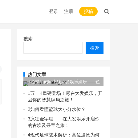
登录
注册
投稿
搜索
搜索
热门文章
《色蝶》翩翩上线大发娱乐娱乐——色
彩世界中的策略王者游戏
1
五十K重磅登场！尽在大发娱乐，开
启你的智慧牌局之旅！
2
如何看懂篮球大小分水位？
3
疯狂金字塔——在大发娱乐开启你
，
的古埃及寻宝之旅！
4
现代足球战术解析：高位逼抢为何