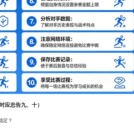
（对应忠告九、十）
稳定？