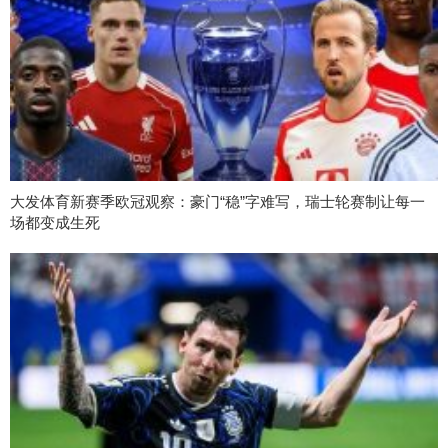
大发体育新赛季欧冠观察：豪门“稳”字难写，瑞士轮赛制让每一
场都变成生死