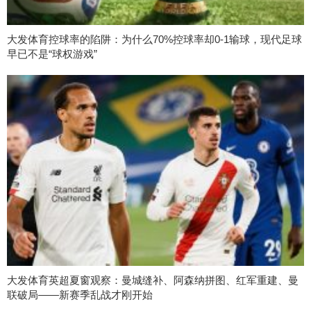
大发体育控球率的陷阱：为什么70%控球率却0-1输球，现代足球
早已不是“球权游戏”
大发体育英超夏窗观察：曼城缝补、阿森纳拼图、红军重建、曼
联破局——新赛季乱战才刚开始