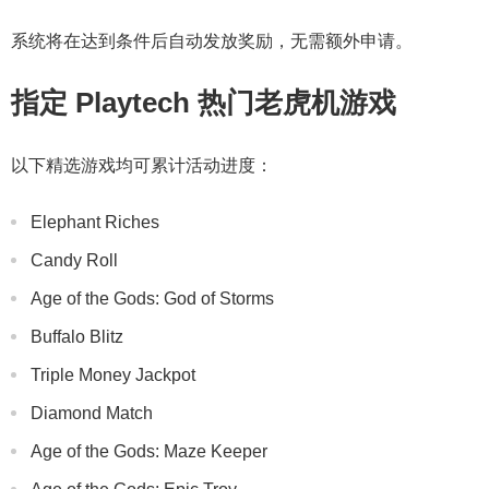
系统将在达到条件后自动发放奖励，无需额外申请。
指定 Playtech 热门老虎机游戏
以下精选游戏均可累计活动进度：
Elephant Riches
Candy Roll
Age of the Gods: God of Storms
Buffalo Blitz
Triple Money Jackpot
Diamond Match
Age of the Gods: Maze Keeper