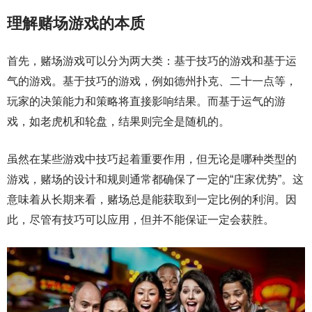
理解赌场游戏的本质
首先，赌场游戏可以分为两大类：基于技巧的游戏和基于运
气的游戏。基于技巧的游戏，例如德州扑克、二十一点等，
玩家的决策能力和策略将直接影响结果。而基于运气的游
戏，如老虎机和轮盘，结果则完全是随机的。
虽然在某些游戏中技巧起着重要作用，但无论是哪种类型的
游戏，赌场的设计和规则通常都确保了一定的“庄家优势”。这
意味着从长期来看，赌场总是能获取到一定比例的利润。因
此，尽管有技巧可以应用，但并不能保证一定会获胜。