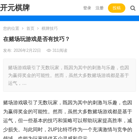
开元棋牌
登录
注册
投稿
您的位置
首页
棋牌技巧
在赌场玩游戏是否有技巧？
发布: 2026年2月22日
311
阅读
赌场游戏吸引了无数玩家，既因为其中的刺激与乐趣，也因
为赢得奖金的可能性。然而，虽然大多数赌场游戏都是基于
运气，…
赌场游戏吸引了无数玩家，既因为其中的刺激与乐趣，也因
为赢得奖金的可能性。然而，虽然大多数赌场游戏都是基于
运气，但一些基本的技巧和策略可以帮助玩家提高胜率，减
少损失。与此同时，
2UP比特币
作为一个充满激情与竞争的
领域，也能为玩家提供不少灵感和启示。