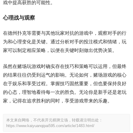
戏中提高获胜的可能性。
心理战与观察
在德州扑克等需要与其他玩家对抗的游戏中，观察对手的行
为和心理变化是关键。通过分析对手的投注模式和情绪，玩
家可以制定相应策略，以便在关键时刻做出优势决策。
虽然在赌场玩游戏时确实存在技巧和策略可以运用，但最终
的结果往往仍受到运气的影响。无论如何，赌场游戏的核心
在于娱乐和享受过程。掌握技巧固然重要，但也要保持良好
的心态，理智地看待每一次的胜负。无论你是新手还是老玩
家，记得在追求胜利的同时，享受游戏带来的乐趣。
本文来自网络，不代表开元棋牌立场，转载请注明出处：
https://www.kaiyuanqipai595.com/article/1483.html/