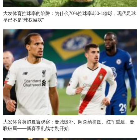
大发体育控球率的陷阱：为什么70%控球率却0-1输球，现代足球
早已不是“球权游戏”
大发体育英超夏窗观察：曼城缝补、阿森纳拼图、红军重建、曼
联破局——新赛季乱战才刚开始