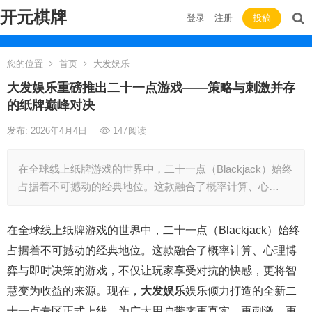
开元棋牌
登录
注册
投稿
您的位置
首页
大发娱乐
大发娱乐重磅推出二十一点游戏——策略与刺激并存
的纸牌巅峰对决
发布: 2026年4月4日
147
阅读
在全球线上纸牌游戏的世界中，二十一点（Blackjack）始终
占据着不可撼动的经典地位。这款融合了概率计算、心…
在全球线上纸牌游戏的世界中，二十一点（Blackjack）始终
占据着不可撼动的经典地位。这款融合了概率计算、心理博
弈与即时决策的游戏，不仅让玩家享受对抗的快感，更将智
慧变为收益的来源。现在，
大发娱乐
娱乐倾力打造的全新二
十一点专区正式上线，为广大用户带来更真实、更刺激、更