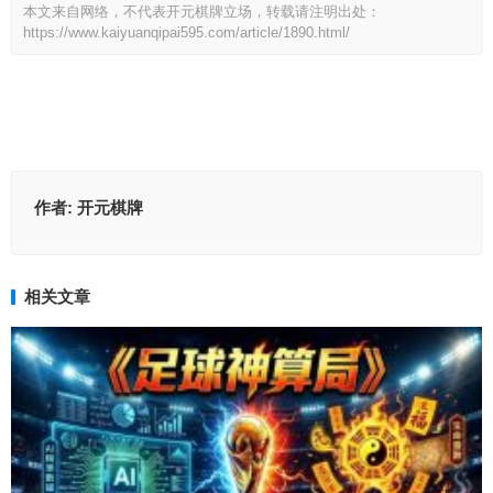
本文来自网络，不代表开元棋牌立场，转载请注明出处：
https://www.kaiyuanqipai595.com/article/1890.html/
作者:
开元棋牌
相关文章