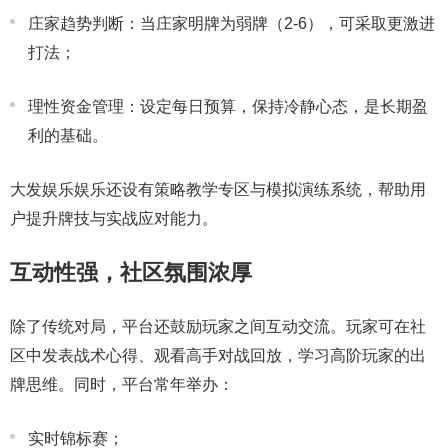
庄家趋势判断：当庄家明牌为弱牌（2-6），可采取更激进
打法；
理性资金管理：设定每日预算，保持冷静心态，是长期盈
利的基础。
大发娱乐
娱乐还设有策略教学专区与模拟演练系统，帮助用
户提升牌技与实战应对能力。
互动性强，社区氛围浓厚
除了传统对局，平台还鼓励玩家之间互动交流。玩家可在社
区中发表战术心得、观看高手对战回放，学习高阶玩家的出
牌思维。同时，平台常年举办：
实时锦标赛；