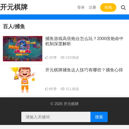
开元棋牌
登录
注册
投稿
百人/捕鱼
捕鱼游戏高倍炮台怎么玩？2000倍炮命中
机制深度解析
38
赞
220
阅读
开元棋牌捕鱼达人技巧有哪些？捕鱼心得
86
赞
311
阅读
© 2026
开元棋牌
搜索