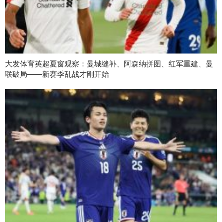
大发体育英超夏窗观察：曼城缝补、阿森纳拼图、红军重建、曼
联破局——新赛季乱战才刚开始