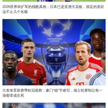
2026世界杯扩军的残酷真相：日本已是亚洲天花板，国足的差距
远不止几个名额
大发体育新赛季欧冠观察：豪门“稳”字难写，瑞士轮赛制让每一
场都变成生死