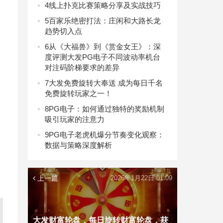
4
线上扑克比赛策略分享及实战技巧
5
百家乐绝密打法：庄闲和大路长龙
趋势切入点
6
从《大福兽》到《赏金女王》：深
度评测大发PG电子不同波动率机台
对注码阶梯要求的差异
7
大发免费旋转大奉送 成为每日千名
免费旋转玩家之一！
8
PG电子：如何通过独特的奖励机制
吸引玩家的注意力
9
PG电子老虎机爆分节奏变化观察：
数据与策略深度解析
上一篇
2026年1月22日 01:09
大发财富轮盘，每日旋转财富轮盘，获