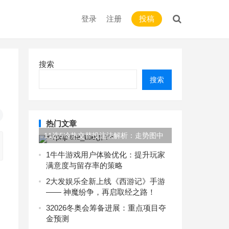
登录
注册
投稿
搜索
搜索
热门文章
11选5冷热交替投注法解析：走势图中
的“规律”是真是假？
1
牛牛游戏用户体验优化：提升玩家
满意度与留存率的策略
2
大发娱乐全新上线《西游记》手游
—— 神魔纷争，再启取经之路！
3
2026冬奥会筹备进展：重点项目夺
金预测