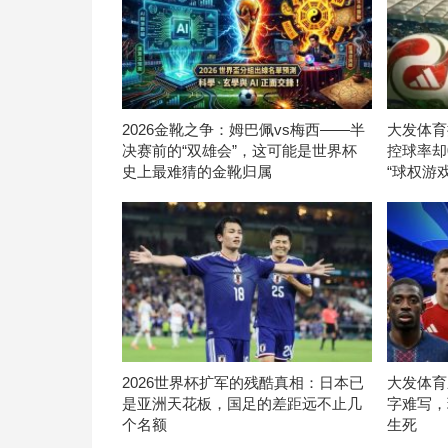
2026金靴之争：姆巴佩vs梅西——半
大发体育
决赛前的“双雄会”，这可能是世界杯
控球率却
史上最难猜的金靴归属
“球权游戏
2026世界杯扩军的残酷真相：日本已
大发体育
是亚洲天花板，国足的差距远不止几
字难写，
个名额
生死