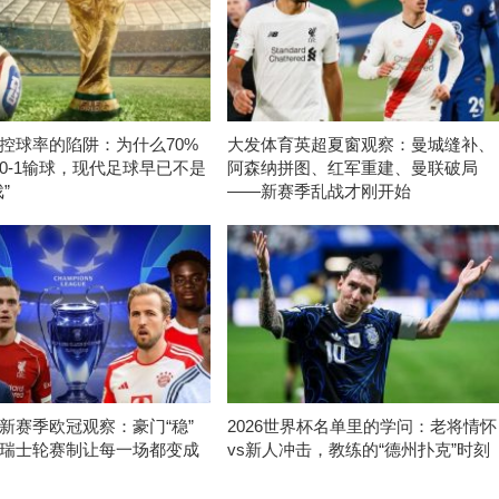
控球率的陷阱：为什么70%
大发体育英超夏窗观察：曼城缝补、
0-1输球，现代足球早已不是
阿森纳拼图、红军重建、曼联破局
”
——新赛季乱战才刚开始
新赛季欧冠观察：豪门“稳”
2026世界杯名单里的学问：老将情怀
瑞士轮赛制让每一场都变成
vs新人冲击，教练的“德州扑克”时刻