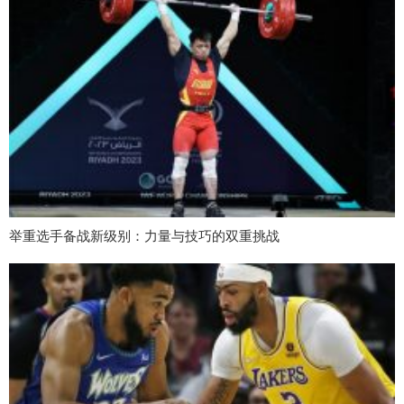
举重选手备战新级别：力量与技巧的双重挑战