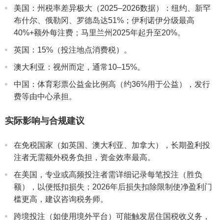
美国：州税率差异极大（2025–2026数据）：纽约、新罕
布什尔、俄勒冈、罗德岛达51%；伊利诺伊分级最高
40%+额外每注费；马里兰州2025年起升至20%。
英国：15%（投注地点消费税）。
澳大利亚：视州而定，通常10–15%。
中国：体育彩票公益金比例高（约36%用于公益），发行
费等由中心承担。
实际影响与合规建议
在免税国家（如英国、澳大利亚、加拿大），长期盈利投
注者无需额外税务负担，资金效率最高。
在美国，专业或高频投注者需详细记录每笔投注（胜负
额），以便抵扣损失；2026年后损失扣除限制使净盈利门
槛更高，建议咨询税务师。
跨境投注（如使用境外平台）可能触发居住国税收义务，