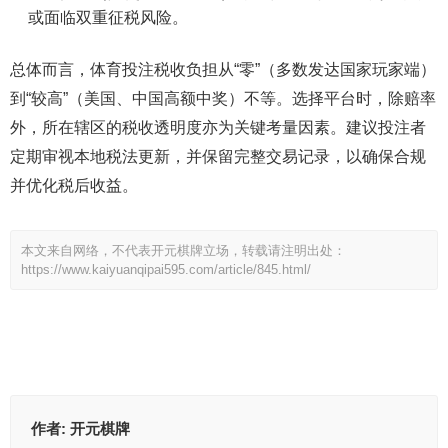
或面临双重征税风险。
总体而言，体育投注税收负担从“零”（多数发达国家玩家端）
到“较高”（美国、中国高额中奖）不等。选择平台时，除赔率
外，所在辖区的税收透明度亦为关键考量因素。建议投注者
定期审视本地税法更新，并保留完整交易记录，以确保合规
并优化税后收益。
本文来自网络，不代表开元棋牌立场，转载请注明出处：
https://www.kaiyuanqipai595.com/article/845.html/
作者:
开元棋牌