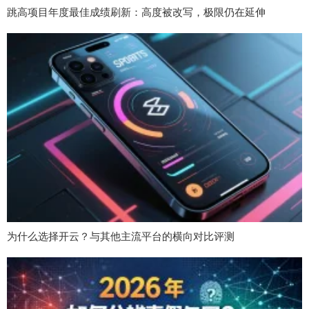
跳高项目年度最佳成绩刷新：高度被改写，极限仍在延伸
为什么选择开云？与其他主流平台的横向对比评测