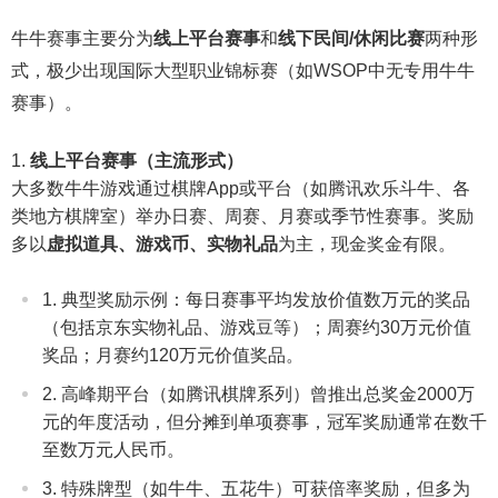
牛牛赛事主要分为
线上平台赛事
和
线下民间/休闲比赛
两种形
式，极少出现国际大型职业锦标赛（如WSOP中无专用牛牛
赛事）。
线上平台赛事（主流形式）
大多数牛牛游戏通过棋牌App或平台（如腾讯欢乐斗牛、各
类地方棋牌室）举办日赛、周赛、月赛或季节性赛事。奖励
多以
虚拟道具、游戏币、实物礼品
为主，现金奖金有限。
典型奖励示例：每日赛事平均发放价值数万元的奖品
（包括京东实物礼品、游戏豆等）；周赛约30万元价值
奖品；月赛约120万元价值奖品。
高峰期平台（如腾讯棋牌系列）曾推出总奖金2000万
元的年度活动，但分摊到单项赛事，冠军奖励通常在数千
至数万元人民币。
特殊牌型（如牛牛、五花牛）可获倍率奖励，但多为