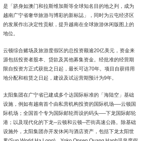
是「跻身如澳门和拉斯维加斯等全球知名目的地之列，成为
越南广宁省奢华旅游与博彩的新标誌」，同时为云屯经济区
的发展作出决定性贡献，提升越南在全球旅游休闲版图上的
地位。
云顿综合赌场及旅游度假区的总投资额逾20亿美元，资金来
源包括投资者股本、贷款及其他募集资金。经批准的经营期
限自投资方正式获批之日起，最长可达70年。项目自获得用
地分配和租赁之日起，建设及试运营期预计为9年。
太阳集团在广宁省已建成多个达国际标准的「海陆空」基础
设施，例如有越南首个由私营机构投资的国际机场──云顿国
际机场；全国首个专为国际邮轮而设的码头──下龙国际邮轮
港；以及现代化的下龙─云顿和云顿─芒街高速公路。除基础
设施外，太阳集团亦开发休闲与酒店资产，包括下龙太阳世
界(Sun World Ha Long)、Yoko Onsen Quang Hanh温泉度假