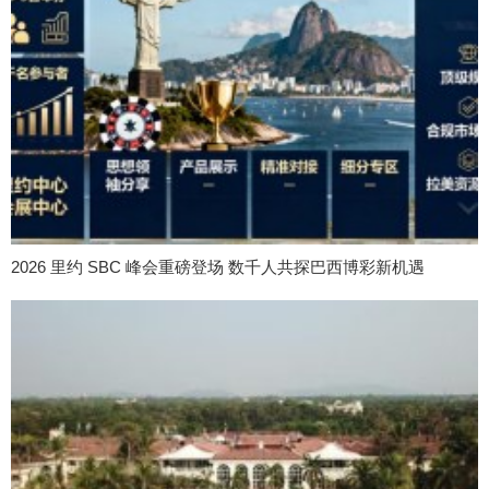
2026 里约 SBC 峰会重磅登场 数千人共探巴西博彩新机遇