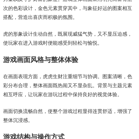
次的色彩设计，金色元素贯穿其中，与象征好运的图案相互
搭配，营造出喜庆而积极的氛围。
虎的形象设计生动自然，既展现威猛气势，又不显压迫感，
使玩家在进入游戏时便能感受到轻松与愉悦。
游戏画面风格与整体体验
在画面表现方面，虎虎生财注重细节与协调。图案清晰，色
彩分布合理，整体画面既热闹又不显杂乱。背景与主题元素
相互呼应，让玩家在游玩过程中保持良好的视觉体验。
画面切换流畅自然，使整个游戏过程显得连贯舒适，增强了
整体沉浸感。
游戏结构与操作方式