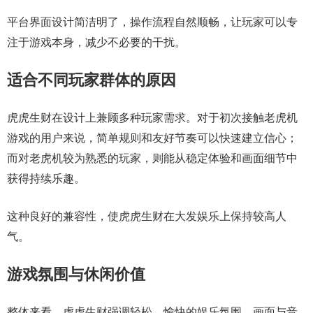
平台界面设计简洁明了，操作流程自然顺畅，让玩家可以专
注于游戏本身，减少不必要的干扰。
适合不同玩家群体的原因
虎虎生财在设计上兼顾多种玩家需求。对于初次接触老虎机
游戏的用户来说，简单规则和友好节奏可以快速建立信心；
而对老虎机较为熟悉的玩家，则能从稳定体验和画面细节中
获得持续乐趣。
这种良好的兼容性，使虎虎生财在大发娱乐上保持较高人
气。
游戏氛围与休闲价值
整体来看，虎虎生财强调轻松、愉快的娱乐氛围。画面与音