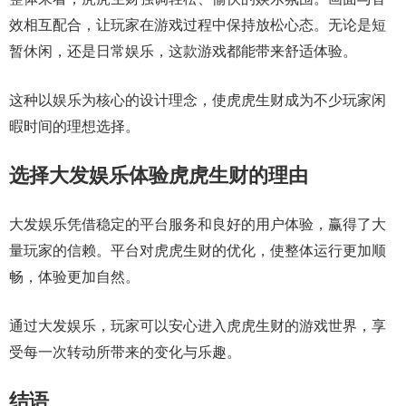
效相互配合，让玩家在游戏过程中保持放松心态。无论是短
暂休闲，还是日常娱乐，这款游戏都能带来舒适体验。
这种以娱乐为核心的设计理念，使虎虎生财成为不少玩家闲
暇时间的理想选择。
选择大发娱乐体验虎虎生财的理由
大发娱乐凭借稳定的平台服务和良好的用户体验，赢得了大
量玩家的信赖。平台对虎虎生财的优化，使整体运行更加顺
畅，体验更加自然。
通过大发娱乐，玩家可以安心进入虎虎生财的游戏世界，享
受每一次转动所带来的变化与乐趣。
结语