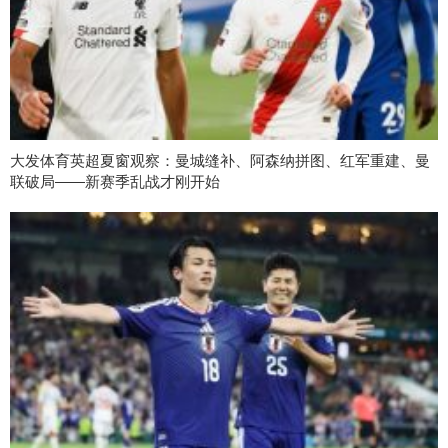
大发体育英超夏窗观察：曼城缝补、阿森纳拼图、红军重建、曼
联破局——新赛季乱战才刚开始