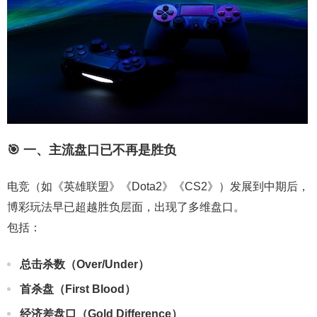
🎯 一、主流盘口已不再是胜负
电竞（如《英雄联盟》《Dota2》《CS2》）发展到中期后，
博彩玩法早已超越胜负层面，出现了多维盘口。
包括：
总击杀数（Over/Under）
首杀盘（First Blood）
经济差盘口（Gold Difference）