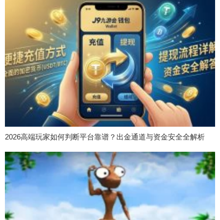
2026高端玩家如何判断平台靠谱？出金通道与资金安全全解析