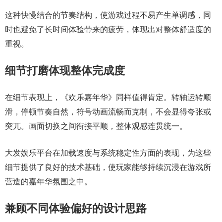
这种快慢结合的节奏结构，使游戏过程不易产生单调感，同
时也避免了长时间体验带来的疲劳，体现出对整体舒适度的
重视。
细节打磨体现整体完成度
在细节表现上，《欢乐嘉年华》同样值得肯定。转轴运转顺
滑，停顿节奏自然，符号动画流畅而克制，不会显得夸张或
突兀。画面切换之间衔接平顺，整体观感连贯统一。
大发娱乐
平台在加载速度与系统稳定性方面的表现，为这些
细节提供了良好的技术基础，使玩家能够持续沉浸在游戏所
营造的嘉年华氛围之中。
兼顾不同体验偏好的设计思路