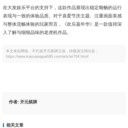
在
大发娱乐
平台的支持下，这款作品展现出稳定顺畅的运行
表现与一致的体验品质。对于喜爱节庆主题、注重画面美感
与整体流畅体验的玩家而言，《欢乐嘉年华》是一款值得深
入了解与细细品味的老虎机作品。
本文来自网络，不代表开元棋牌立场，转载请注明出处：
https://www.kaiyuanqipai595.com/article/704.html/
作者:
开元棋牌
相关文章