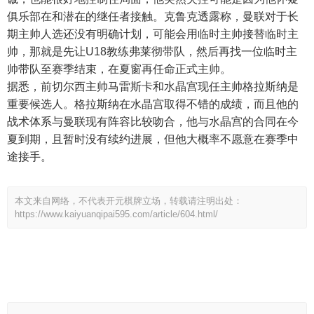
俱乐部在和潜在的继任者接触。克鲁克透露称，曼联对于长
期主帅人选还没有明确计划，可能会用临时主帅接替临时主
帅，那就是先让U18教练弗莱彻带队，然后再找一位临时主
帅带队至赛季结束，在夏窗再任命正式主帅。
据悉，前切尔西主帅马雷斯卡和水晶宫现任主帅格拉斯纳是
重要候选人。格拉斯纳在水晶宫取得不错的成绩，而且他的
战术体系与曼联现有阵容比较吻合，他与水晶宫的合同在今
夏到期，且暂时没有续约进展，但他大概率不愿意在赛季中
途接手。
本文来自网络，不代表开元棋牌立场，转载请注明出处：
https://www.kaiyuanqipai595.com/article/604.html/