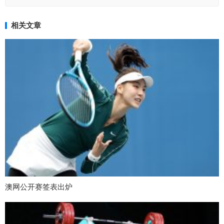
相关文章
澳网公开赛签表出炉