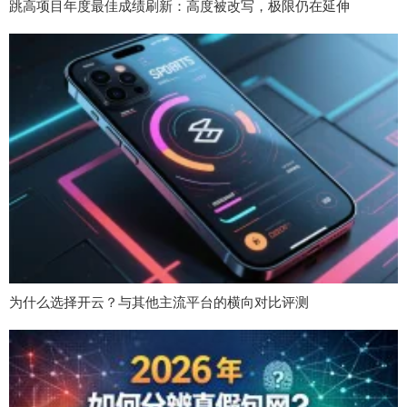
跳高项目年度最佳成绩刷新：高度被改写，极限仍在延伸
为什么选择开云？与其他主流平台的横向对比评测