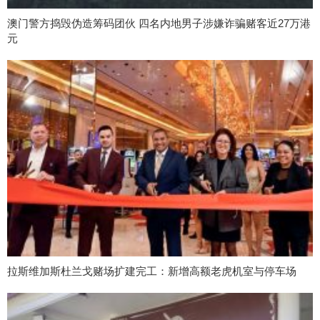
澳门警方捣毁伪造筹码团伙 四名内地男子涉嫌诈骗赌客近27万港
元
拉斯维加斯杜兰戈赌场扩建完工：新增高额老虎机室与停车场