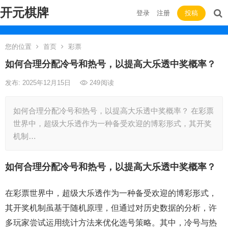
开元棋牌
登录
注册
投稿
您的位置
首页
彩票
如何合理分配冷号和热号，以提高大乐透中奖概率？
发布: 2025年12月15日
249
阅读
如何合理分配冷号和热号，以提高大乐透中奖概率？ 在彩票
世界中，超级大乐透作为一种备受欢迎的博彩形式，其开奖
机制…
如何合理分配冷号和热号，以提高大乐透中奖概率？
在彩票世界中，超级大乐透作为一种备受欢迎的博彩形式，
其开奖机制虽基于随机原理，但通过对历史数据的分析，许
多玩家尝试运用统计方法来优化选号策略。其中，冷号与热