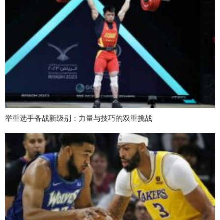
举重选手备战新级别：力量与技巧的双重挑战