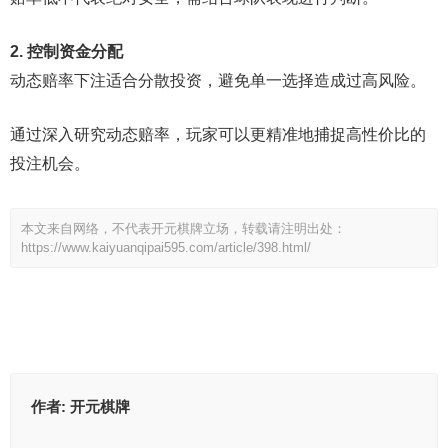
2. 控制资金分配
动态赔率下注适合分散投资，避免单一选择造成过高风险。
通过深入研究动态赔率，玩家可以更精准地捕捉高性价比的
投注机会。
本文来自网络，不代表开元棋牌立场，转载请注明出处：
https://www.kaiyuanqipai595.com/article/398.html/
作者:
开元棋牌