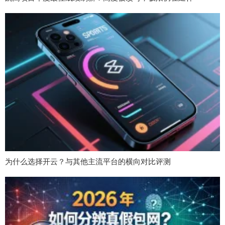
为什么选择开云？与其他主流平台的横向对比评测