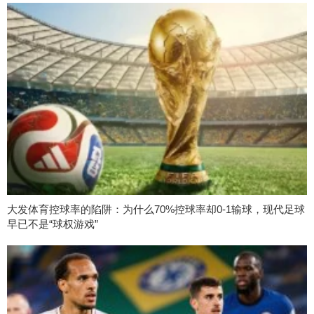
大发体育控球率的陷阱：为什么70%控球率却0-1输球，现代足球
早已不是“球权游戏”