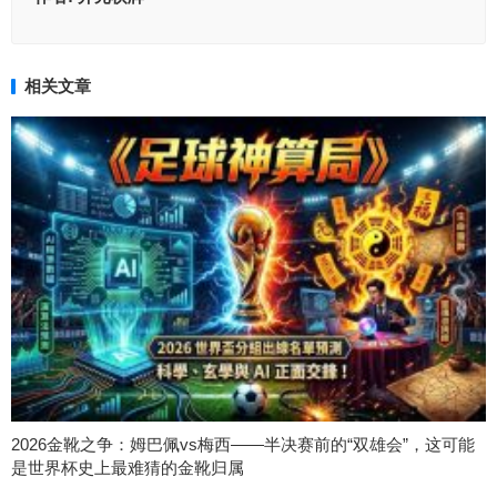
相关文章
2026金靴之争：姆巴佩vs梅西——半决赛前的“双雄会”，这可能
是世界杯史上最难猜的金靴归属