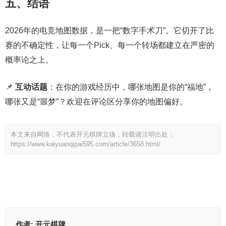
五、结语
2026年的电竞地图数据，是一把“数字手术刀”。它切开了比
赛的不确定性，让每一个Pick、每一个转场都建立在严密的
概率论之上。
📌
互动话题
：在你的游戏经历中，哪张地图是你的“福地”，
哪张又是“噩梦”？欢迎在评论区分享你的地图偏好。
本文来自网络，不代表开元棋牌立场，转载请注明出处：
https://www.kaiyuanqipai595.com/article/3658.html/
作者:
开元棋牌