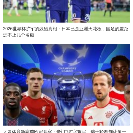
2026世界杯扩军的残酷真相：日本已是亚洲天花板，国足的差距
远不止几个名额
大发体育新赛季欧冠观察：豪门“稳”字难写，瑞士轮赛制让每一