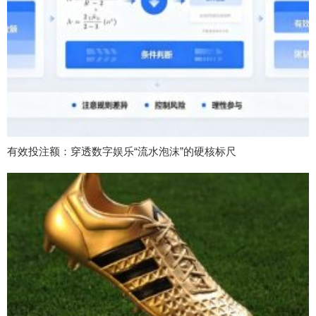
有效投注额：穿透数字娱乐“流水泡沫”的硬核标尺