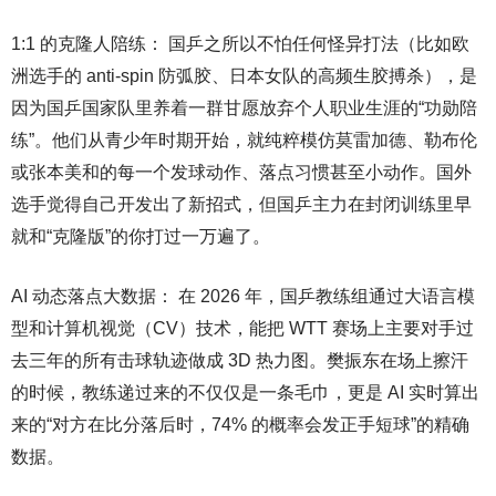
1:1 的克隆人陪练： 国乒之所以不怕任何怪异打法（比如欧
洲选手的 anti-spin 防弧胶、日本女队的高频生胶搏杀），是
因为国乒国家队里养着一群甘愿放弃个人职业生涯的“功勋陪
练”。他们从青少年时期开始，就纯粹模仿莫雷加德、勒布伦
或张本美和的每一个发球动作、落点习惯甚至小动作。国外
选手觉得自己开发出了新招式，但国乒主力在封闭训练里早
就和“克隆版”的你打过一万遍了。
AI 动态落点大数据： 在 2026 年，国乒教练组通过大语言模
型和计算机视觉（CV）技术，能把 WTT 赛场上主要对手过
去三年的所有击球轨迹做成 3D 热力图。樊振东在场上擦汗
的时候，教练递过来的不仅仅是一条毛巾，更是 AI 实时算出
来的“对方在比分落后时，74% 的概率会发正手短球”的精确
数据。