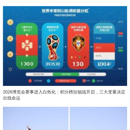
2026博览会赛事进入白热化：积分榜拉锯战开启，三大变量决定
出线命运