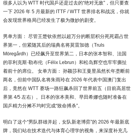
很多人以为 WTT 时代国乒还是过去的“绝对无敌”，但只要查
一下 2026 年 5 月最新的 ITTF / WTT 世界排名和战况，你就
会发现世界格局已经发生了极为微妙的剧变。
男单方面： 尽管王楚钦依然以超万分的断层积分死死霸占世
界第一，但紧随其后的瑞典名将莫雷加德（Truls
Möregårdh）已经飙升至世界第二，日本的张本智和、法国
的菲利克斯·勒布伦（Félix Lebrun）和松岛辉空也牢牢撕扯
着前十的席位。 女单方面： 孙颖莎和王曼昱虽然长年垄断前
两名，但前中国队名将朱雨玲在 2026 年代表中国澳门复出
后，竟然在 WTT 赛场一路狂飙杀回了世界前五（目前高居世
界第 4/5 左右）。日本的张本美和、早田希娜也随时准备在
国乒精力分摊不均时完成“致命搏杀”。
明白了这个“男队群雄并起，女队新老博弈”的 2026 年最新底
牌，我们站在技术迭代与体育心理学的视角，来深度补充几