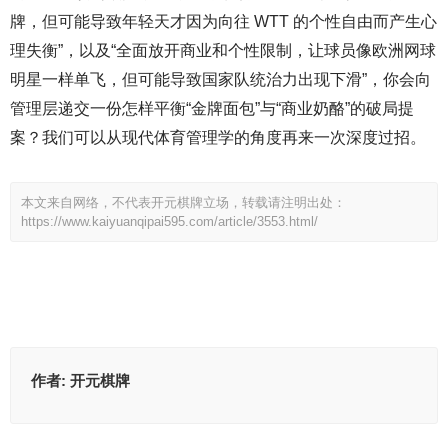
牌，但可能导致年轻天才因为向往 WTT 的个性自由而产生心
理失衡”，以及“全面放开商业和个性限制，让球员像欧洲网球
明星一样单飞，但可能导致国家队统治力出现下滑”，你会向
管理层递交一份怎样平衡“金牌面包”与“商业奶酪”的破局提
案？我们可以从现代体育管理学的角度再来一次深度过招。
本文来自网络，不代表开元棋牌立场，转载请注明出处：
https://www.kaiyuanqipai595.com/article/3553.html/
作者:
开元棋牌