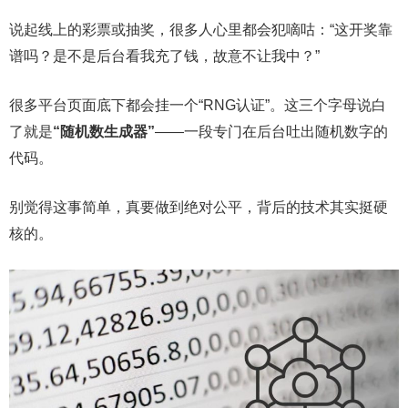
说起线上的彩票或抽奖，很多人心里都会犯嘀咕：“这开奖靠
谱吗？是不是后台看我充了钱，故意不让我中？”
很多平台页面底下都会挂一个“RNG认证”。这三个字母说白
了就是
“随机数生成器”
——一段专门在后台吐出随机数字的
代码。
别觉得这事简单，真要做到绝对公平，背后的技术其实挺硬
核的。