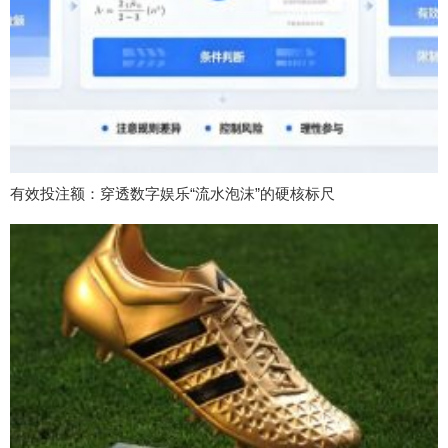
有效投注额：穿透数字娱乐“流水泡沫”的硬核标尺