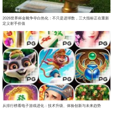
2026世界杯金靴争夺白热化：不只是进球数，三大指标正在重新
定义射手价值
从排行榜看电子游戏进化：技术升级、体验创新与未来趋势