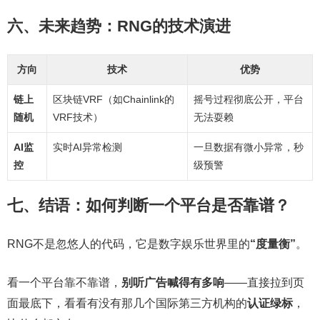
六、未来趋势：RNG的技术演进
方向
技术
优势
链上
区块链VRF（如Chainlink的
摇号过程彻底公开，平台
随机
VRF技术）
无法耍赖
AI监
实时AI异常检测
一旦数据有微小异常，秒
控
级预警
七、结语：如何判断一个平台是否靠谱？
RNG不是忽悠人的代码，它是数字娱乐世界里的
“度量衡”
。
看一个平台靠不靠谱，
别听广告喊得有多响
——直接拉到页
面最底下，看看有没有那几个国际第三方机构的
认证绿标
，