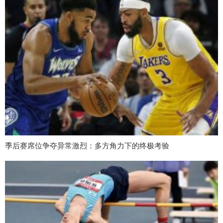
季后赛席位争夺异常激烈：多方角力下的终极考验