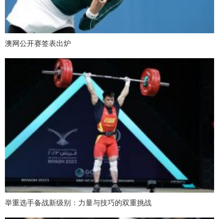
澳网公开赛签表出炉
举重选手备战新级别：力量与技巧的双重挑战