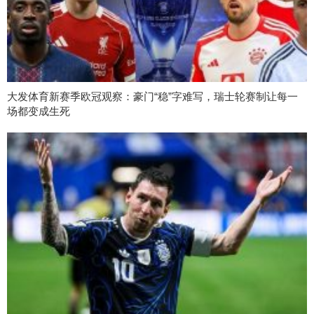
大发体育新赛季欧冠观察：豪门“稳”字难写，瑞士轮赛制让每一
场都变成生死