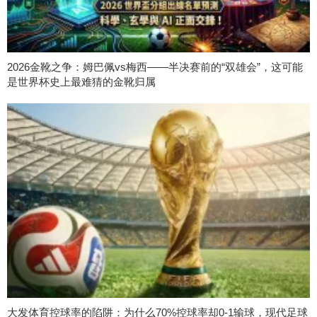
2026金靴之争：姆巴佩vs梅西——半决赛前的“双雄会”，这可能
是世界杯史上最难猜的金靴归属
大发体育控球率的陷阱：为什么70%控球率却0-1输球，现代足球