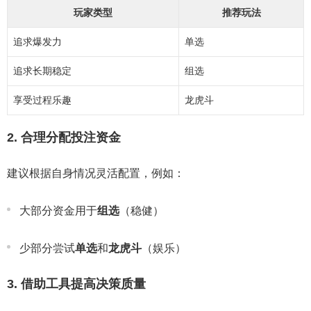
玩家类型
推荐玩法
追求爆发力
单选
追求长期稳定
组选
享受过程乐趣
龙虎斗
2. 合理分配投注资金
建议根据自身情况灵活配置，例如：
大部分资金用于
组选
（稳健）
少部分尝试
单选
和
龙虎斗
（娱乐）
3. 借助工具提高决策质量