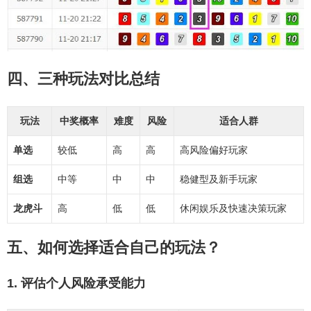
四、三种玩法对比总结
玩法
中奖概率
难度
风险
适合人群
单选
较低
高
高
高风险偏好玩家
组选
中等
中
中
稳健型及新手玩家
龙虎斗
高
低
低
休闲娱乐及快速决策玩家
五、如何选择适合自己的玩法？
1. 评估个人风险承受能力