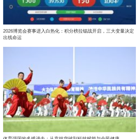
2026博览会赛事进入白热化：积分榜拉锯战开启，三大变量决定
出线命运
体育强国的多维进击：从竞技突破到科技赋能与全民健康