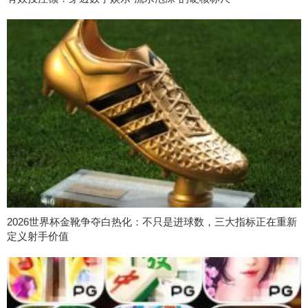
2026世界杯金靴争夺白热化：不只是进球数，三大指标正在重新
定义射手价值