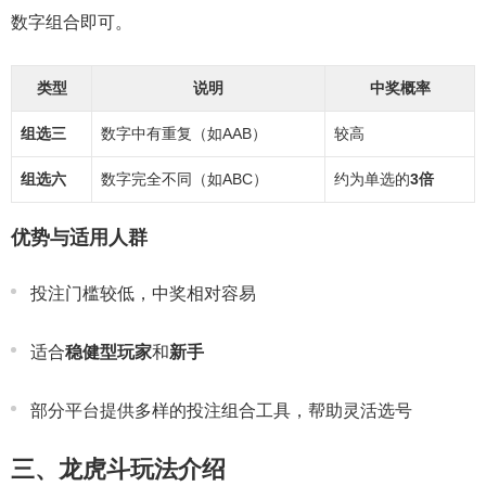
数字组合即可。
类型
说明
中奖概率
组选三
数字中有重复（如AAB）
较高
组选六
数字完全不同（如ABC）
约为单选的
3倍
优势与适用人群
投注门槛较低，中奖相对容易
适合
稳健型玩家
和
新手
部分平台提供多样的投注组合工具，帮助灵活选号
三、龙虎斗玩法介绍