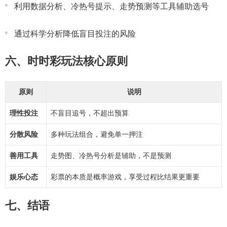
利用数据分析、冷热号提示、走势预测等工具辅助选号
通过科学分析降低盲目投注的风险
六、时时彩玩法核心原则
原则
说明
理性投注
不盲目追号，不超出预算
分散风险
多种玩法组合，避免单一押注
善用工具
走势图、冷热号分析是辅助，不是预测
娱乐心态
彩票的本质是概率游戏，享受过程比结果更重要
七、结语