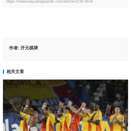
https://www.kaiyuanqipai595.com/article/3235.html/
作者:
开元棋牌
相关文章