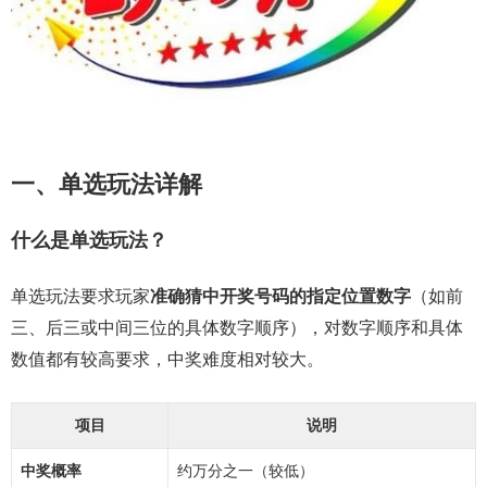
一、单选玩法详解
什么是单选玩法？
单选玩法要求玩家
准确猜中开奖号码的指定位置数字
（如前
三、后三或中间三位的具体数字顺序），对数字顺序和具体
数值都有较高要求，中奖难度相对较大。
项目
说明
中奖概率
约万分之一（较低）