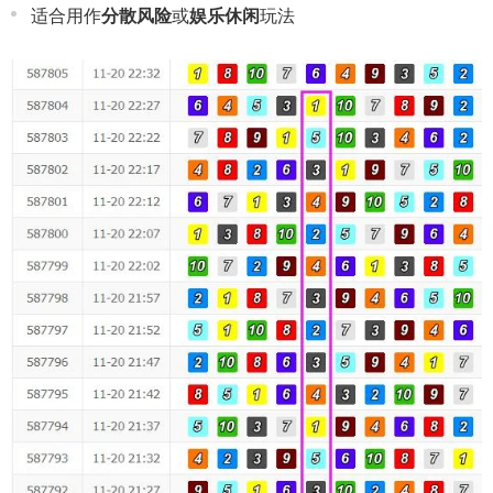
适合用作
分散风险
或
娱乐休闲
玩法