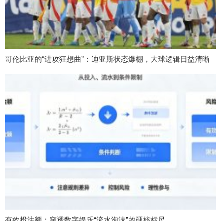
哥伦比亚的“进攻狂想曲”：迪亚斯状态爆棚，大球逻辑日益清晰
有效投注额：穿透数字娱乐“流水泡沫”的硬核标尺