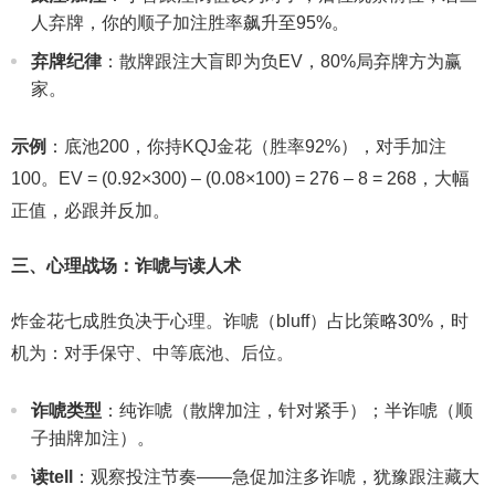
人弃牌，你的顺子加注胜率飙升至95%。
弃牌纪律
：散牌跟注大盲即为负EV，80%局弃牌方为赢
家。
示例
：底池200，你持KQJ金花（胜率92%），对手加注
100。EV = (0.92×300) – (0.08×100) = 276 – 8 = 268，大幅
正值，必跟并反加。
三、心理战场：诈唬与读人术
炸金花七成胜负决于心理。诈唬（bluff）占比策略30%，时
机为：对手保守、中等底池、后位。
诈唬类型
：纯诈唬（散牌加注，针对紧手）；半诈唬（顺
子抽牌加注）。
读tell
：观察投注节奏——急促加注多诈唬，犹豫跟注藏大