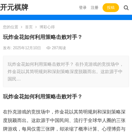
开元棋牌
登录
注册
投稿
您的位置
首页
博彩心得
玩炸金花如何利用策略击败对手？
发布: 2025年12月10日
287
阅读
玩炸金花如何利用策略击败对手？ 在扑克游戏的竞技场中，
炸金花以其简明规则和深刻策略深度脱颖而出。这款源于中
国民…
玩炸金花如何利用策略击败对手？
在扑克游戏的竞技场中，炸金花以其简明规则和深刻策略深
度脱颖而出。这款源于中国民间、流行于全球华人圈的三张
牌游戏，每局仅需三张牌，却浓缩了概率计算、心理博弈与