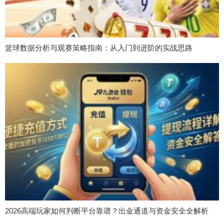
篮球数据分析与观赛策略指南：从入门到进阶的实战思路
2026高端玩家如何判断平台靠谱？出金通道与资金安全全解析