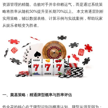
资源管理的精髓。击败对手并非仰赖运气，而是通过系统策
略将胜率从随机50%提升至长期70%以上。 本文将逐层剖析
实用策略，辅以数据表格、计算示例与实战案例，帮助玩家
从娱乐者蜕变为胜者。
一、奠基策略：精通牌型概率与胜率评估
炸金花的核心在于牌型识别与概率认知。牌型从强至弱为：