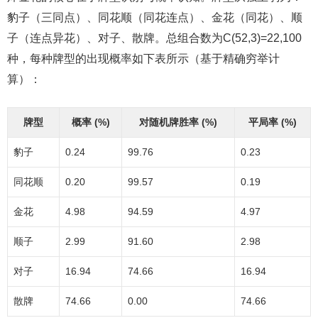
豹子（三同点）、同花顺（同花连点）、金花（同花）、顺
子（连点异花）、对子、散牌。总组合数为C(52,3)=22,100
种，每种牌型的出现概率如下表所示（基于精确穷举计
算）：
牌型
概率 (%)
对随机牌胜率 (%)
平局率 (%)
豹子
0.24
99.76
0.23
同花顺
0.20
99.57
0.19
金花
4.98
94.59
4.97
顺子
2.99
91.60
2.98
对子
16.94
74.66
16.94
散牌
74.66
0.00
74.66