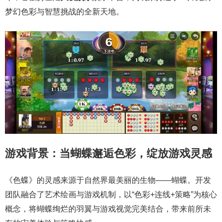
梦幻色彩与智慧挑战的全新天地。
游戏背景：当蝴蝶邂逅色彩，绽放游戏灵感
《色蝶》的灵感来源于自然界最美丽的生物——蝴蝶。开发
团队融合了艺术绘画与游戏机制，以“色彩+连线+策略”为核心
概念，将蝴蝶绚烂的羽翼与游戏视觉完美结合，带来前所未