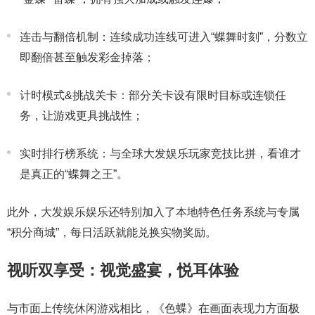
连击与翻倍机制：连续成功连线可进入“蝶舞时刻”，分数立
即翻倍甚至触发彩金掉落；
计时模式&挑战关卡：部分关卡设有限时目标或连锁任
务，让游戏更具挑战性；
实时排行榜系统：与全球
大发娱乐
玩家竞技比拼，看谁才
是真正的“蝶舞之王”。
此外，
大发娱乐
娱乐还特别加入了本地特色任务系统与专属
“积分商城”，每日活跃就能兑换实物奖励。
视听双享受：视觉盛宴，悦耳体验
与市面上传统休闲游戏相比，《色蝶》在画面表现力方面极