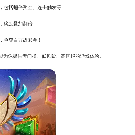
，包括翻倍奖金、连击触发等；
，奖励叠加翻倍；
，争夺百万级彩金！
能为你提供无门槛、低风险、高回报的游戏体验。