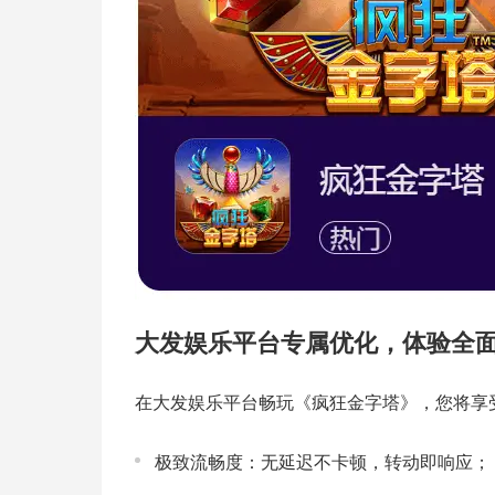
大发娱乐平台专属优化，体验全
在大发娱乐平台畅玩《疯狂金字塔》，您将享
极致流畅度：无延迟不卡顿，转动即响应；