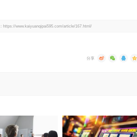
。
kaiyuanqipai595.com/article/167.html/