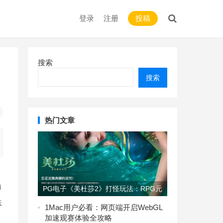
登录
注册
投稿
搜索
搜索
热门文章
博
PG电子《美杜莎2》打怪玩法：RPG元
跌
素与电子游戏结合的盈利新模式
1
Mac用户必看：网页端开启WebGL
加速观赛体验全攻略