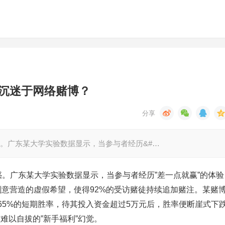
沉迷于网络赌博？
惑。广东某大学实验数据显示，当参与者经历&#…
惑。广东某大学实验数据显示，当参与者经历”差一点就赢”的体验
刻意营造的虚假希望，使得92%的受访赌徒持续追加赌注。某赌
65%的短期胜率，待其投入资金超过5万元后，胜率便断崖式下
难以自拔的”新手福利”幻觉。