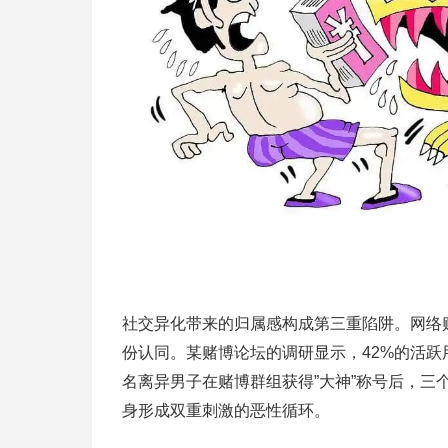
社交异化带来的归属感构成第三重陷阱。网络
份认同。某赌博论坛的调研显示，42%的活跃
名离异男子在赌博群组获得”大神”称号后，三
身形成双重刺激的恶性循环。