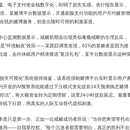
槛。电子支付使金钱数字化，削弱了损失实感。央行报告显示，
7倍。某赌博平台数据显示，开通刷脸支付功能的用户月均赌资增
小时在线的赌博服务，创造出随时可得的刺激渠道。
中心监测数据显示，戒赌初期会出现类似毒瘾戒断的生理反应，
是”环境触发”效应——某跟踪调查发现，61%的复赌者是因为接
此道，会向休眠用户精准推送”复活礼包”，某平台数据显示这种
”损失可视化”系统值得借鉴，该系统强制赌博平台实时显示用户
列开发的AI预警系统能通过下注模式变化提前14天预测病态赌博
冷却法”，将大额资金转为定期理财，设置24小时提款延迟。最重
等线下社群，用真实的人际互动替代虚拟刺激。
本质只是第一步。正如一位戒赌成功者所说：”当你把希望寄托在
赌局——自我掌控权。”每个沉迷者都需要明白，真正的胜利不在