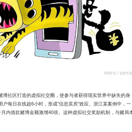
赌博社区打造的虚拟社交圈，使参与者获得现实世界中缺失的身
用户每日在线超6小时，形成”信息茧房”效应。浙江某案例中，一
个月内借款赌博金额激增40倍。这种虚拟社交奖励机制，与赌局