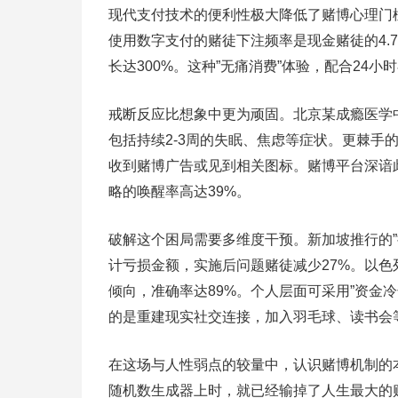
现代支付技术的便利性极大降低了赌博心理门
使用数字支付的赌徒下注频率是现金赌徒的4.
长达300%。这种”无痛消费”体验，配合24
戒断反应比想象中更为顽固。北京某成瘾医学
包括持续2-3周的失眠、焦虑等症状。更棘手的
收到赌博广告或见到相关图标。赌博平台深谙
略的唤醒率高达39%。
破解这个困局需要多维度干预。新加坡推行的
计亏损金额，实施后问题赌徒减少27%。以色
倾向，准确率达89%。个人层面可采用”资金
的是重建现实社交连接，加入羽毛球、读书会
在这场与人性弱点的较量中，认识赌博机制的
随机数生成器上时，就已经输掉了人生最大的