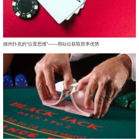
德州扑克的“位置思维”——用站位获取胜率优势