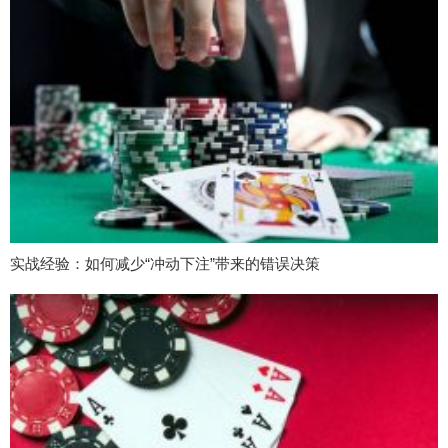
实战经验：如何减少“冲动下注”带来的错误决策