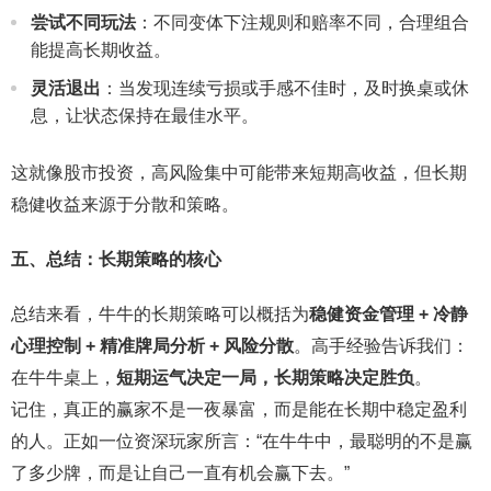
尝试不同玩法
：不同变体下注规则和赔率不同，合理组合
能提高长期收益。
灵活退出
：当发现连续亏损或手感不佳时，及时换桌或休
息，让状态保持在最佳水平。
这就像股市投资，高风险集中可能带来短期高收益，但长期
稳健收益来源于分散和策略。
五、总结：长期策略的核心
总结来看，牛牛的长期策略可以概括为
稳健资金管理 + 冷静
心理控制 + 精准牌局分析 + 风险分散
。高手经验告诉我们：
在牛牛桌上，
短期运气决定一局，长期策略决定胜负
。
记住，真正的赢家不是一夜暴富，而是能在长期中稳定盈利
的人。正如一位资深玩家所言：“在牛牛中，最聪明的不是赢
了多少牌，而是让自己一直有机会赢下去。”