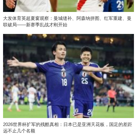
大发体育英超夏窗观察：曼城缝补、阿森纳拼图、红军重建、曼
联破局——新赛季乱战才刚开始
2026世界杯扩军的残酷真相：日本已是亚洲天花板，国足的差距
远不止几个名额