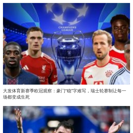
大发体育新赛季欧冠观察：豪门“稳”字难写，瑞士轮赛制让每一
场都变成生死