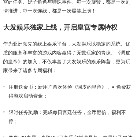
宫廷任务、妃子角色与特殊事件。每一次旋转，都是一次剧
情推进，每一次连线，都是一次爆笑上演！
大发娱乐
独家上线，开启皇宫专属特权
作为亚洲领先的线上娱乐平台，
大发娱乐
以稳定的系统、优
质的服务和丰富的游戏内容赢得了无数玩家的青睐。《调皮
的皇帝》的加入，不仅丰富了
大发娱乐
的娱乐阵营，更为玩
家带来了诸多专属福利：
注册送金币：新用户首次体验《调皮的皇帝》，可免费获
得游戏启动资金；
限时任务奖励：完成每日宫廷任务，金币翻倍，福利不
停；