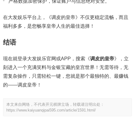
严格数据加密保护，保证账户与信息绝对安全。
在
大发娱乐
平台上，《调皮的皇帝》不仅更稳定流畅，而且
福利多多，是您畅享皇帝人生的最佳选择！
结语
现在就登录
大发娱乐
官网或APP，搜索《
调皮的皇帝
》，立
刻进入一个充满笑料与金银宝藏的皇宫世界！无需等待，无
需复杂操作，只需轻松一键，您就是那个最独特的、最赚钱
的——调皮皇帝！
本文来自网络，不代表开元棋牌立场，转载请注明出处：
https://www.kaiyuanqipai595.com/article/1591.html/