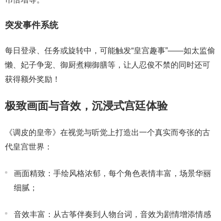
突发事件系统
每日登录、任务或旋转中，可能触发“皇宫趣事”——如太监偷
懒、妃子争宠、御厨煮糊御膳等，让人忍俊不禁的同时还可
获得额外奖励！
极致画面与音效，沉浸式宫廷体验
《调皮的皇帝》在视觉与听觉上打造出一个真实而夸张的古
代皇宫世界：
画面精致：手绘风格浓郁，每个角色表情丰富，场景华丽
细腻；
音效丰富：从古筝伴奏到人物台词，音效为剧情增添情感