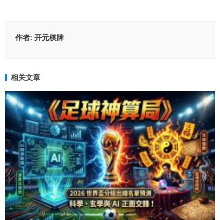
作者:
开元棋牌
相关文章