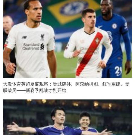
大发体育英超夏窗观察：曼城缝补、阿森纳拼图、红军重建、曼
联破局——新赛季乱战才刚开始