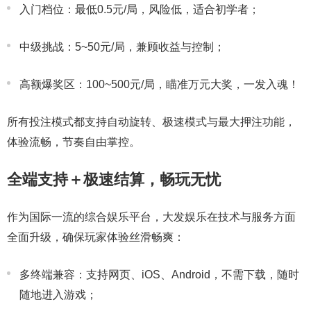
入门档位：最低0.5元/局，风险低，适合初学者；
中级挑战：5~50元/局，兼顾收益与控制；
高额爆奖区：100~500元/局，瞄准万元大奖，一发入魂！
所有投注模式都支持自动旋转、极速模式与最大押注功能，
体验流畅，节奏自由掌控。
全端支持＋极速结算，畅玩无忧
作为国际一流的综合娱乐平台，大发娱乐在技术与服务方面
全面升级，确保玩家体验丝滑畅爽：
多终端兼容：支持网页、iOS、Android，不需下载，随时
随地进入游戏；