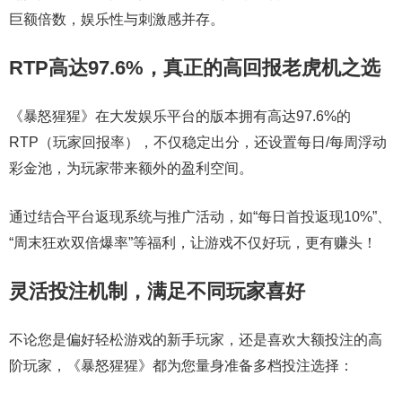
巨额倍数，娱乐性与刺激感并存。
RTP高达97.6%，真正的高回报老虎机之选
《暴怒猩猩》在大发娱乐平台的版本拥有高达97.6%的
RTP（玩家回报率），不仅稳定出分，还设置每日/每周浮动
彩金池，为玩家带来额外的盈利空间。
通过结合平台返现系统与推广活动，如“每日首投返现10%”、
“周末狂欢双倍爆率”等福利，让游戏不仅好玩，更有赚头！
灵活投注机制，满足不同玩家喜好
不论您是偏好轻松游戏的新手玩家，还是喜欢大额投注的高
阶玩家，《暴怒猩猩》都为您量身准备多档投注选择：