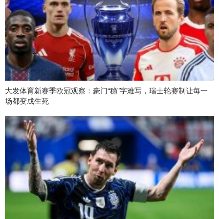
大发体育新赛季欧冠观察：豪门“稳”字难写，瑞士轮赛制让每一
场都变成生死