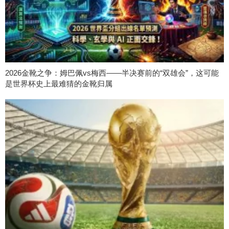
2026金靴之争：姆巴佩vs梅西——半决赛前的“双雄会”，这可能
是世界杯史上最难猜的金靴归属