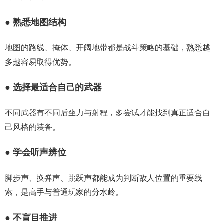
● 熟悉地图结构
地图的路线、掩体、开阔地带都是战斗策略的基础，熟悉越
多越容易取得优势。
● 选择最适合自己的武器
不同武器有不同后坐力与射程，多尝试才能找到真正适合自
己风格的装备。
● 学会听声辨位
脚步声、换弹声、跳跃声都能成为判断敌人位置的重要线
索，是高手与普通玩家的分水岭。
● 不盲目推进