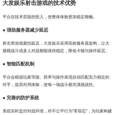
大发娱乐射击游戏的技术优势
平台在技术层面的投入，使整体体验更加稳定顺畅。
● 强劲服务器减少延迟
射击类游戏最怕延迟，大发娱乐采用高效服务器架构，让大
规模战斗或多人对战都能保持稳定，降低卡顿与操作延迟。
● 智能匹配机制
平台会根据玩家等级、胜率与操作表现自动匹配实力相近的
对手，提高对局体验，使每一场战斗都充满挑战性。
● 完善的防护系统
系统实时监控对战环境，对不公平行为“零容忍”，为玩家构建