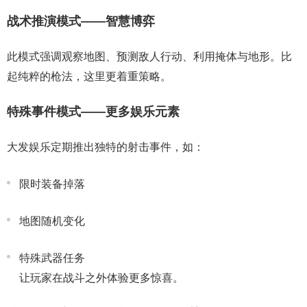
战术推演模式——智慧博弈
此模式强调观察地图、预测敌人行动、利用掩体与地形。比
起纯粹的枪法，这里更着重策略。
特殊事件模式——更多娱乐元素
大发娱乐定期推出独特的射击事件，如：
限时装备掉落
地图随机变化
特殊武器任务
让玩家在战斗之外体验更多惊喜。