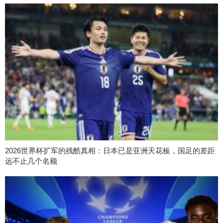
2026世界杯扩军的残酷真相：日本已是亚洲天花板，国足的差距
远不止几个名额