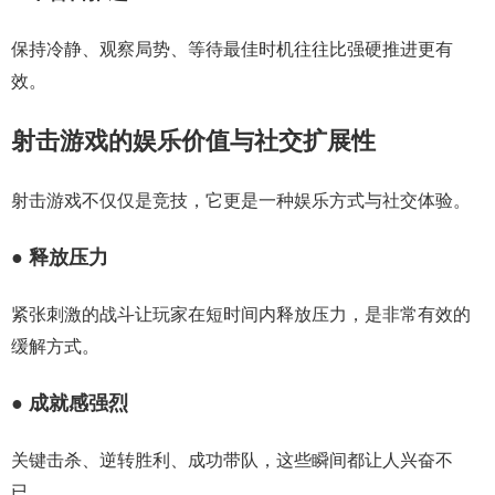
保持冷静、观察局势、等待最佳时机往往比强硬推进更有
效。
射击游戏的娱乐价值与社交扩展性
射击游戏不仅仅是竞技，它更是一种娱乐方式与社交体验。
● 释放压力
紧张刺激的战斗让玩家在短时间内释放压力，是非常有效的
缓解方式。
● 成就感强烈
关键击杀、逆转胜利、成功带队，这些瞬间都让人兴奋不
已。