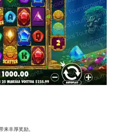
带来丰厚奖励。