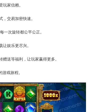
受玩家信赖。
式，交易加密快速。
保每一次旋转都公平公正。
载让娱乐更尽兴。
转赠送等福利，让玩家赢得更多。
的游戏旅程。