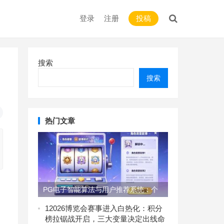
登录
注册
投稿
搜索
搜索
热门文章
PG电子智能算法与用户推荐系统：个
性化体验与增长驱动
1
2026博览会赛事进入白热化：积分
榜拉锯战开启，三大变量决定出线命