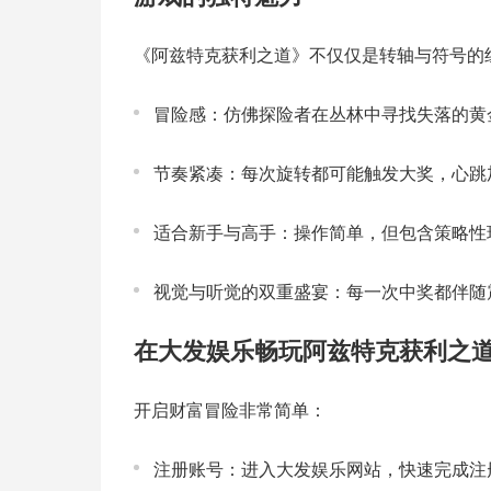
《阿兹特克获利之道》不仅仅是转轴与符号的
冒险感：仿佛探险者在丛林中寻找失落的黄
节奏紧凑：每次旋转都可能触发大奖，心跳
适合新手与高手：操作简单，但包含策略性
视觉与听觉的双重盛宴：每一次中奖都伴随
在大发娱乐畅玩阿兹特克获利之
开启财富冒险非常简单：
注册账号：进入大发娱乐网站，快速完成注