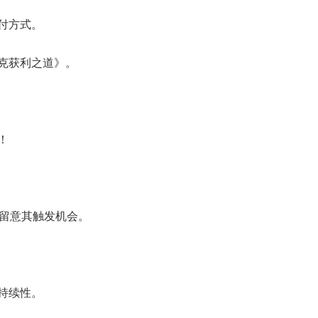
付方式。
克获利之道》。
！
，留意其触发机会。
持续性。