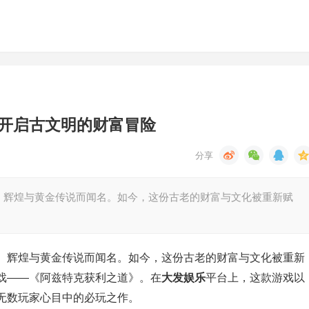
开启古文明的财富冒险
、辉煌与黄金传说而闻名。如今，这份古老的财富与文化被重新赋
、辉煌与黄金传说而闻名。如今，这份古老的财富与文化被重新
戏——《阿兹特克获利之道》。在
大发娱乐
平台上，这款游戏以
无数玩家心目中的必玩之作。