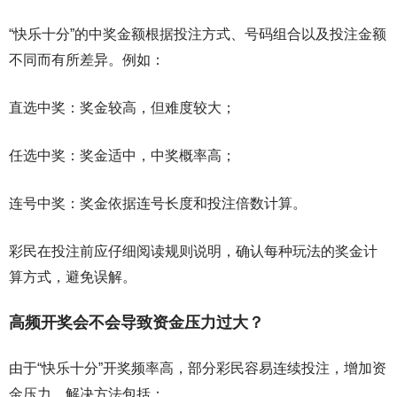
“快乐十分”的中奖金额根据投注方式、号码组合以及投注金额
不同而有所差异。例如：
直选中奖：奖金较高，但难度较大；
任选中奖：奖金适中，中奖概率高；
连号中奖：奖金依据连号长度和投注倍数计算。
彩民在投注前应仔细阅读规则说明，确认每种玩法的奖金计
算方式，避免误解。
高频开奖会不会导致资金压力过大？
由于“快乐十分”开奖频率高，部分彩民容易连续投注，增加资
金压力。解决方法包括：