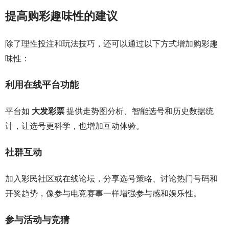
提高购彩趣味性的建议
除了理性投注和玩法技巧，还可以通过以下方式增加购彩趣
味性：
利用在线平台功能
平台如
大发彩票
提供走势图分析、智能选号和历史数据统
计，让选号更科学，也增加互动体验。
社群互动
加入彩民社区或在线论坛，分享选号策略、讨论热门号码和
开奖趋势，像参与电竞赛事一样增强参与感和娱乐性。
参与活动与竞猜