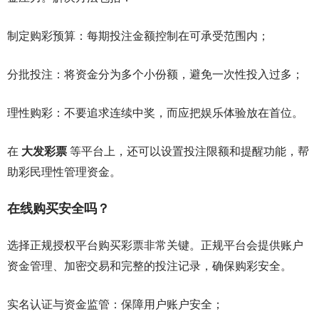
制定购彩预算：每期投注金额控制在可承受范围内；
分批投注：将资金分为多个小份额，避免一次性投入过多；
理性购彩：不要追求连续中奖，而应把娱乐体验放在首位。
在
大发彩票
等平台上，还可以设置投注限额和提醒功能，帮
助彩民理性管理资金。
在线购买安全吗？
选择正规授权平台购买彩票非常关键。正规平台会提供账户
资金管理、加密交易和完整的投注记录，确保购彩安全。
实名认证与资金监管：保障用户账户安全；