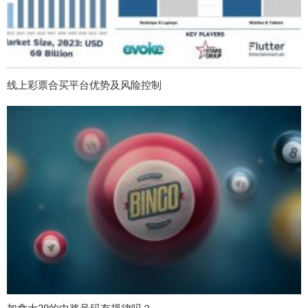
线上彩票合买平台优势及风险控制