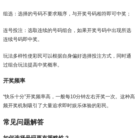
组选：选择的号码不要求顺序，与开奖号码相符即可中奖；
连号投注：选取连续的号码组合，如果开奖号码中出现所选
连续号码即中奖。
玩法多样性使彩民可以根据自身偏好选择投注方式，同时通
过组合玩法提高中奖概率。
开奖频率
“快乐十分”开奖频率高，一般每10分钟左右开奖一次。这种高
频开奖机制吸引了大量追求即时娱乐体验的彩民。
常见问题解答