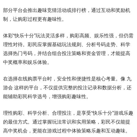
部分平台会推出趣味竞猜活动或排行榜，通过互动和奖励机
制，让购彩过程更有趣味性。
体彩“快乐十分”玩法灵活多样，购彩高频、娱乐性强，但仍需
理性对待。彩民应掌握基础玩法规则、分析号码走势、科学
选择热门号码，并结合组合投注策略和资金管理，才能提高
中奖概率和娱乐体验。
在选择在线购票平台时，安全性和便捷性是核心考量。像 九
游会 这样的平台，不仅提供完整的投注记录和数据分析，还
能辅助彩民科学选号，增强购彩趣味性。
理性购彩、科学分析、合理投注，是享受“快乐十分”游戏乐趣
的最佳方式。通过掌握玩法常识和实用策略，彩民不仅能提
高中奖机会，更能在游戏过程中体验策略乐趣和互动趣味。