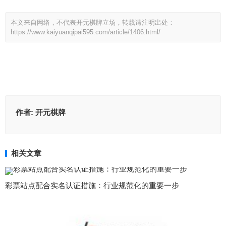
本文来自网络，不代表开元棋牌立场，转载请注明出处：
https://www.kaiyuanqipai595.com/article/1406.html/
作者:
开元棋牌
相关文章
彩票站点配合实名认证措施：行业规范化的重要一步